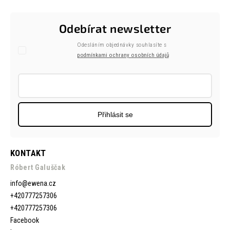
Odebírat newsletter
Odesláním objednávky souhlasíte s
podmínkami ochrany osobních údajů
Přihlásit se
KONTAKT
Róbert Galuščak
info
@
ewena.cz
+420777257306
+420777257306
Facebook