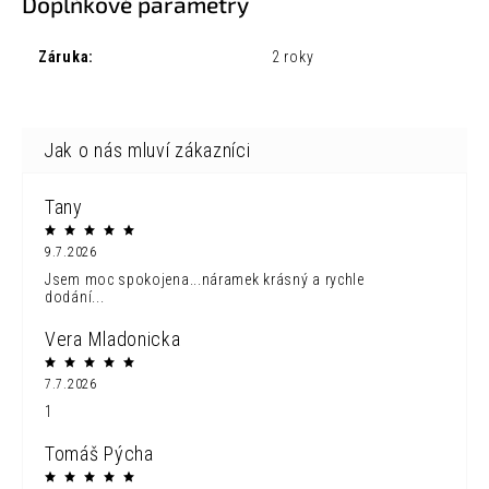
Doplňkové parametry
Záruka
:
2 roky
Tany
9.7.2026
Jsem moc spokojena...náramek krásný a rychle
dodání...
Vera Mladonicka
7.7.2026
1
Tomáš Pýcha