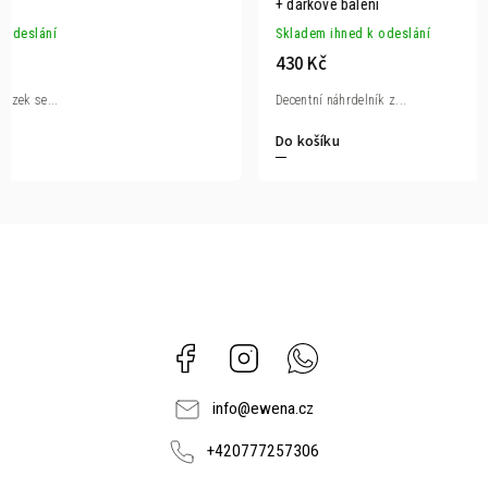
+ dárkové balení
+ dárkové b
Skladem ihned k odeslání
Skladem ihn
379 Kč
430 Kč
Dámský ocelový řetízek se...
Decentní náhr
Do košíku
Do košíku
Facebook
Instagram
Whatsapp
info
@
ewena.cz
+420777257306