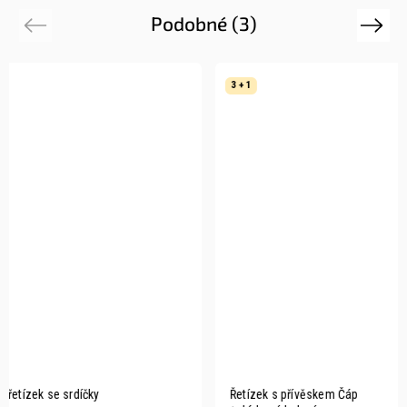
Podobné (3)
Previous
Next
3 + 1
3 + 1
Dámský ocelový řetízek se srdíčky
Řetízek s p