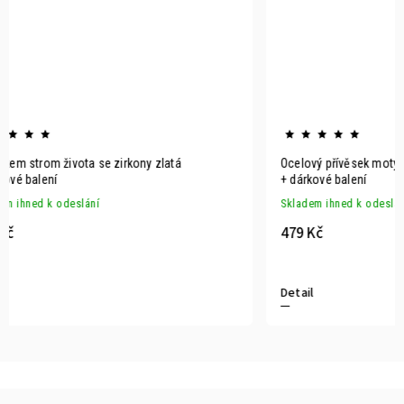
Přívěskem strom života se zirkony zlatá
Ocelový pří
+ dárkové balení
+ dárkové b
Skladem ihned k odeslání
Skladem ihn
299 Kč
479 Kč
Detail
Detail