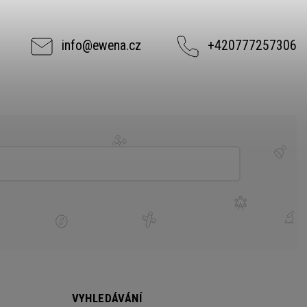
info
@
ewena.cz
+420777257306
VYHLEDÁVÁNÍ