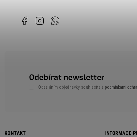
Facebook
Instagram
Whatsapp
Odebírat newsletter
Odesláním objednávky souhlasíte s
podmínkami ochra
KONTAKT
INFORMACE P