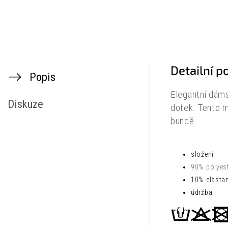
Detailní p
Popis
Elegantní dáms
Diskuze
dotek. Tento m
bundě.
složení
90% polyes
10% elasta
údržba