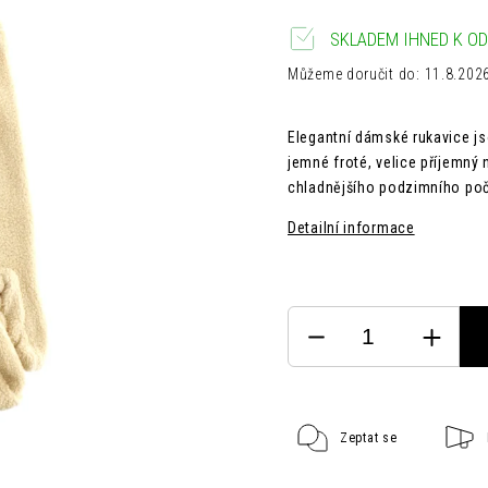
SKLADEM IHNED K OD
Můžeme doručit do:
11.8.202
Elegantní dámské rukavice js
jemné froté, velice příjemný
chladnějšího podzimního poča
Detailní informace
Zeptat se