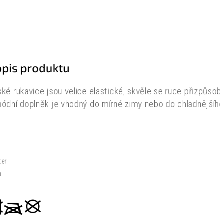
opis produktu
ké rukavice jsou velice elastické, skvěle se ruce přizpůsob
ódní doplněk je vhodný do mírné zimy nebo do chladnějšího
ter
n