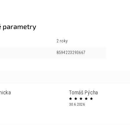
 parametry
2 roky
8594223293667
nicka
Tomáš Pýcha
30.6.2026