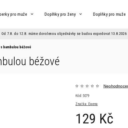
perky pro muže
Doplňky pro ženy
Doplňky pro muže
Od 7.8. do 12.8. máme dovolenou objednávky se budou expedovat 13.8.2026
e s bambulou béžové
mbulou béžové
Neohodnoce
Kód:
5079
Značka:
Ewena
129 Kč