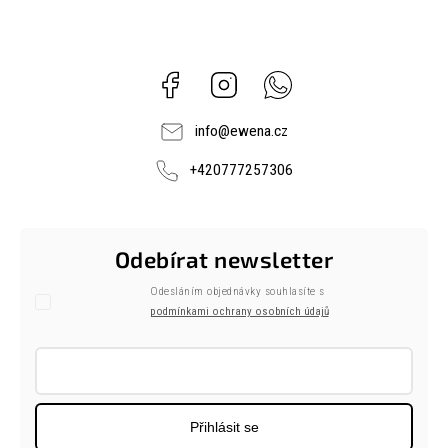
Facebook
Instagram
Whatsapp
info
@
ewena.cz
+420777257306
Odebírat newsletter
Odesláním objednávky souhlasíte s
podmínkami ochrany osobních údajů
Přihlásit se