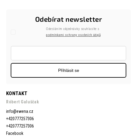
Odebírat newsletter
Odesláním objednávky souhlasíte s
podmínkami ochrany osobních údajů
Přihlásit se
KONTAKT
Róbert Galuščak
info
@
ewena.cz
+420777257306
+420777257306
Facebook