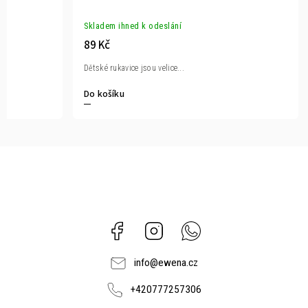
Skladem ihned k odeslání
89 Kč
Dětské rukavice jsou velice...
Do košíku
Facebook
Instagram
Whatsapp
info
@
ewena.cz
+420777257306