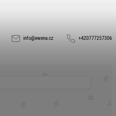
info
@
ewena.cz
+420777257306