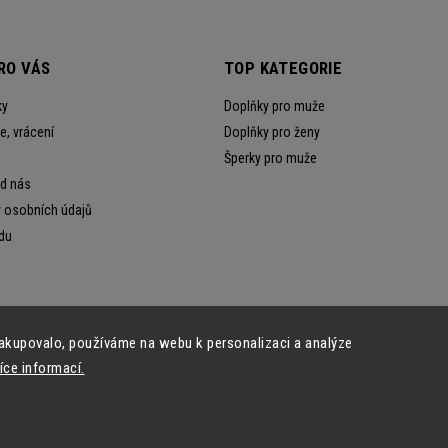
RO VÁS
TOP KATEGORIE
ky
Doplňky pro muže
, vrácení
Doplňky pro ženy
Šperky pro muže
od nás
 osobních údajů
du
akupovalo, používáme na webu k personalizaci a analýze
íce informací.
Copyright 2026
Ewena.CZ
. Všechna práva vyhrazena.
Grafický návrh vytvořil a nakódoval
Shoptak.cz