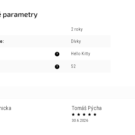
 parametry
2 roky
ro
:
Dívky
Hello Kitty
?
52
?
nicka
Tomáš Pýcha
30.6.2026