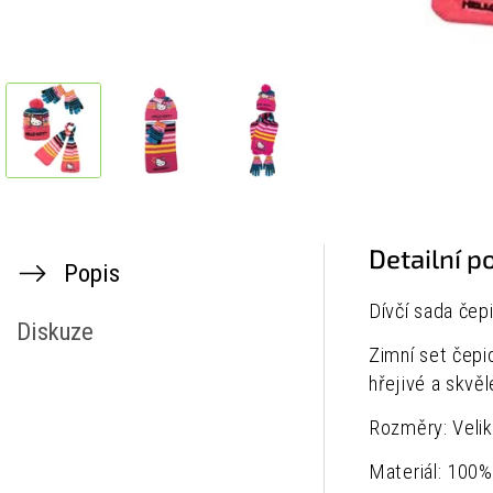
Detailní p
Popis
Dívčí sada čep
Diskuze
Zimní set čepi
hřejivé a skvě
Rozměry: Veli
Materiál: 100%