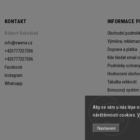
KONTAKT
INFORMACE P
Róbert Galuščak
Obchodní podmín
Výměna, reklamace
info
@
ewena.cz
Doprava a platba
+420777257306
Kde hledat email 
+420777257306
Podmínky ochrany
Facebook
Hodnocení obcho
Instagram
Tabulka velikostí
Whatsapp
Bonusový systém
Aby se vám u nás lépe n
návštěvnosti cookies.
V
Nastavení