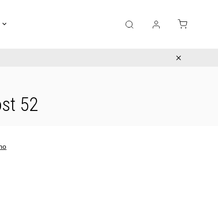
Gravírování
Pro děti
Výprodej
Bižuterie
ost 52
no