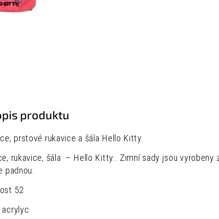
opis produktu
ice, prstové rukavice a šála
Hello Kitty.
ce, rukavice, šála –
Hello Kitty.
. Zimní sady jsou vyrobeny 
le padnou.
kost 52
 acrylyc