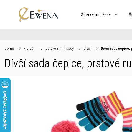
Šperky pro ženy
Š
Domů
/
Pro děti
/
Dětské zimní sady
/
Dívčí
/
Dívčí sada čepice, p
Dívčí sada čepice, prstové ru