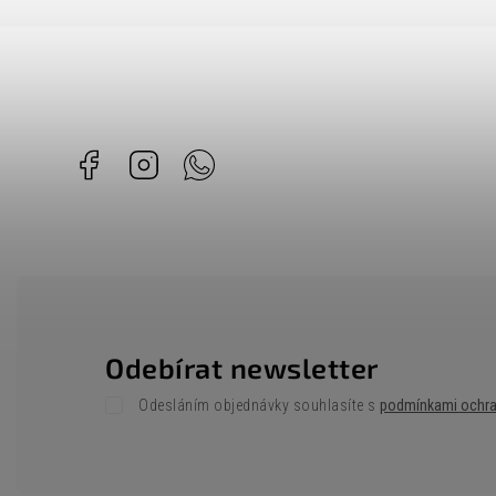
Facebook
Instagram
Whatsapp
Odebírat newsletter
Odesláním objednávky souhlasíte s
podmínkami ochra