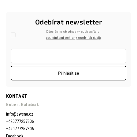
Odebírat newsletter
Odesláním objednávky souhlasíte s
podmínkami ochrany osobních údajů
Přihlásit se
KONTAKT
Róbert Galuščak
info
@
ewena.cz
+420777257306
+420777257306
Facebook