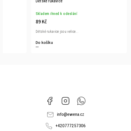
Dětské rukavice
Skladem ihned k odeslání
89 Kč
Dětské rukavice jsou velice...
Do košíku
Facebook
Instagram
Whatsapp
info
@
ewena.cz
+420777257306