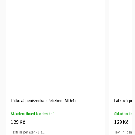
Látková peněženka s řetízkem MT642
Látková pen
Skladem ihned k odeslání
Skladem ihn
129 Kč
129 Kč
Textilní peněženku s...
Textilní peně