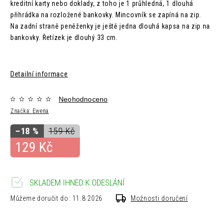
kreditní karty nebo doklady, z toho je 1 průhledná, 1 dlouhá
přihrádka na rozložené bankovky. Mincovník se zapíná na zip.
Na zadní straně peněženky je ještě jedna dlouhá kapsa na zip na
bankovky. Řetízek je dlouhý 33 cm.
Detailní informace
Neohodnoceno
Značka:
Ewena
–18 %
159 Kč
129 Kč
SKLADEM IHNED K ODESLÁNÍ
Můžeme doručit do:
11.8.2026
Možnosti doručení