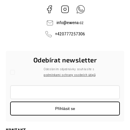
Facebook
Instagram
Whatsapp
info
@
ewena.cz
+420777257306
Odebírat newsletter
Odesláním objednávky souhlasíte s
podmínkami ochrany osobních údajů
Přihlásit se