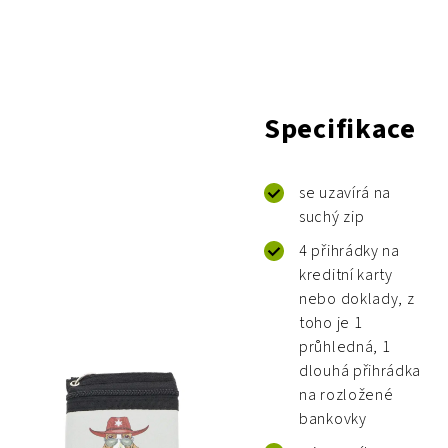
Specifikace
se uzavírá na
suchý zip
4 přihrádky na
kreditní karty
nebo doklady, z
toho je 1
průhledná, 1
dlouhá přihrádka
na rozložené
bankovky