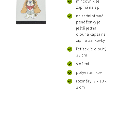
mincovník se
zapíná na zip
na zadní straně
peněženky je
ještě jedna
dlouhá kapsa na
zip na bankovky
řetízek je dlouhý
33 cm
složení
polyester, kov
rozměry: 9 x 13 x
2 cm