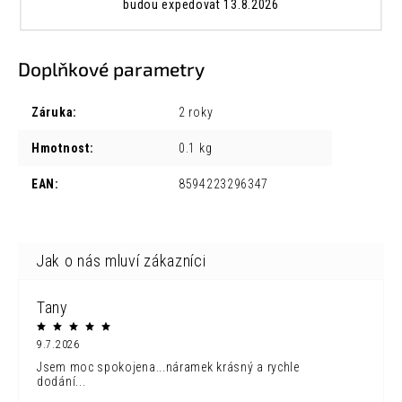
budou expedovat 13.8.2026
Doplňkové parametry
Záruka
:
2 roky
Hmotnost
:
0.1 kg
EAN
:
8594223296347
Tany
9.7.2026
Jsem moc spokojena...náramek krásný a rychle
dodání...