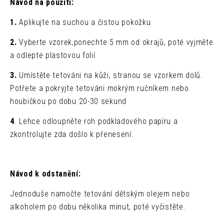
Návod na použití:
1.
Aplikujte na suchou a čistou pokožku
2.
Vyberte vzorek,ponechte 5 mm od okrajů, poté vyjměte
a odlepte plastovou folií
3.
Umístěte tetováni na kůži, stranou se vzorkem dolů.
Potřete a pokryjte tetováni mokrým ručníkem nebo
houbičkou po dobu 20-30 sekund
4
. Lehce odloupněte roh podkladového papíru a
zkontrolujte zda došlo k přenesení.
Návod k odstanění:
Jednoduše namočte tetování dětským olejem nebo
alkoholem po dobu několika minut, poté vyčistěte.