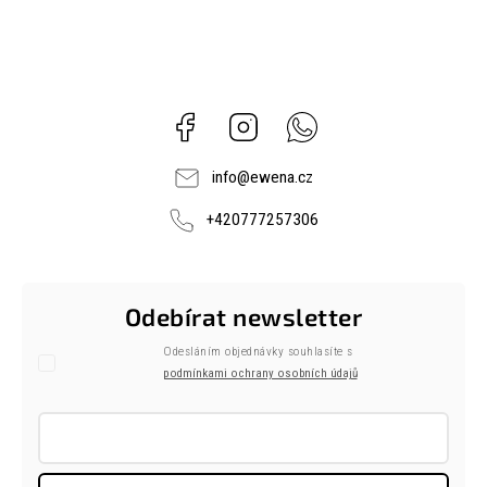
Facebook
Instagram
Whatsapp
info
@
ewena.cz
+420777257306
Odebírat newsletter
Odesláním objednávky souhlasíte s
podmínkami ochrany osobních údajů