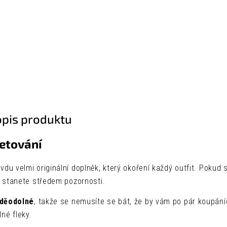
opis produktu
etování
avdu velmi originální doplněk, který okoření každý outfit. Pokud
se stanete středem pozornosti.
oděodolné
, takže se nemusíte se bát, že by vám po pár koupání
né fleky.