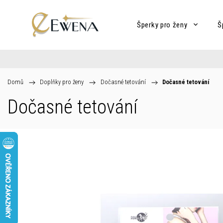
Šperky pro ženy
Š
Domů
/
Doplňky pro ženy
/
Dočasné tetování
/
Dočasné tetování
Dočasné tetování