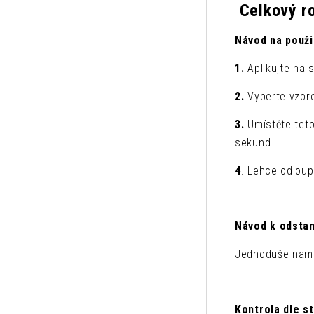
Celkový ro
Návod na použit
1.
Aplikujte na
2.
Vyberte vzore
3.
Umístěte tet
sekund
4
. Lehce odloup
Návod k odstan
Jednoduše namoč
Kontrola dle s