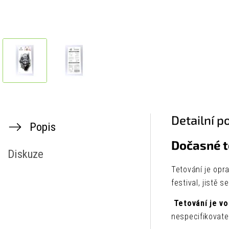
Detailní p
Popis
Dočasné t
Diskuze
Tetování je opr
festival, jistě 
Tetování je v
nespecifikovatel