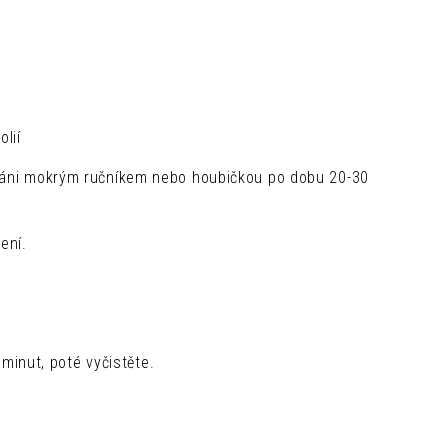
lií
továni mokrým ručníkem nebo houbičkou po dobu 20-30
ení.
inut, poté vyčistěte.