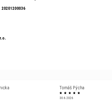
o: 20201200036
r.o.
nicka
Tomáš Pýcha
30.6.2026