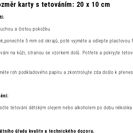
změr karty s tetováním: 20 x 10 cm
í:
 suchou a čistou pokožku
k,ponechte 5 mm od okrajů, poté vyjměte a odlepte plastovou fo
ováni na kůži, stranou se vzorkem dolů. Potřete a pokryjte te
něte roh podkladového papíru a zkontrolujte zda došlo k přenes
ění:
te tetování dětským olejem nebo alkoholem po dobu několika m
tátního úřadu kvality a technického dozoru.