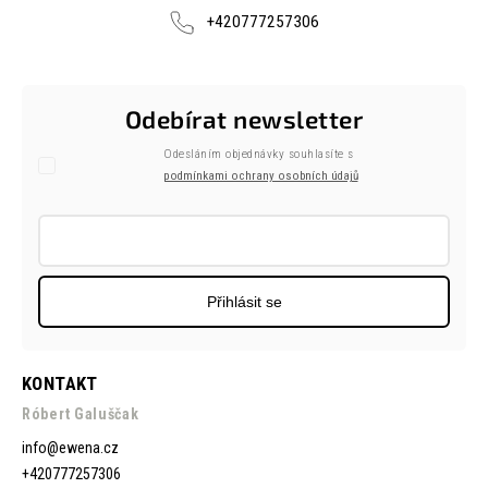
+420777257306
Odebírat newsletter
Odesláním objednávky souhlasíte s
podmínkami ochrany osobních údajů
Přihlásit se
KONTAKT
Róbert Galuščak
info
@
ewena.cz
+420777257306