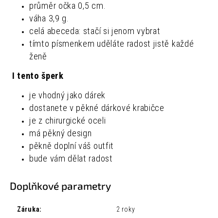
průměr očka 0,5 cm.
váha 3,9 g.
celá abeceda: stačí si jenom vybrat
tímto písmenkem uděláte radost jistě každé
ženě
I tento šperk
je vhodný jako dárek
dostanete v pěkné dárkové krabičce
je z chirurgické oceli
má pěkný design
pěkně doplní váš outfit
bude vám dělat radost
Doplňkové parametry
Záruka
:
2 roky