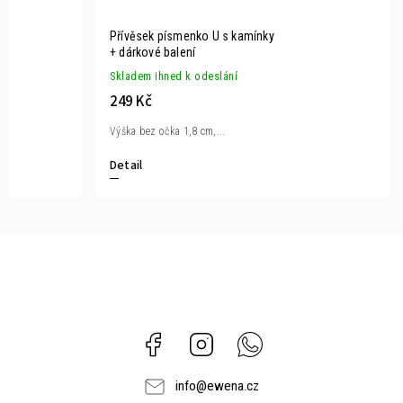
Přívěsek písmenko U s kamínky
+ dárkové balení
Skladem ihned k odeslání
249 Kč
Výška bez očka 1,8 cm,...
Detail
Facebook
Instagram
Whatsapp
info
@
ewena.cz