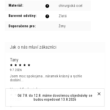
Materíál
:
chirurgická ocel
?
Barevné odstíny
:
Zlatá
?
Doporučeno pro
:
Ženy
Tany
9.7.2026
Jsem moc spokojena...náramek krásný a rychle
dodání...
Vera Mladonicka
Od 7.8. do 12.8. máme dovolenou objednávky se
budou expedovat 13.8.2026
7.7.2026
1