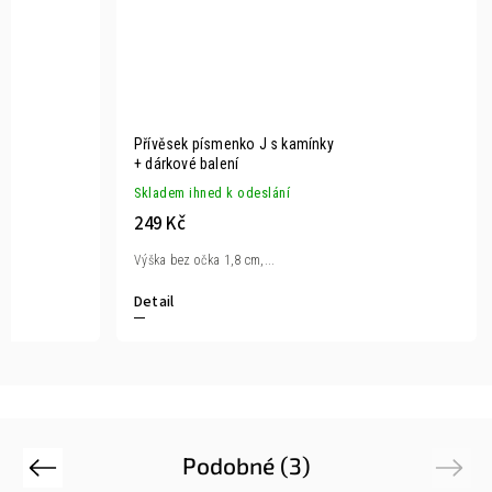
Přívěsek písmenko J s kamínky
+ dárkové balení
Skladem ihned k odeslání
249 Kč
Výška bez očka 1,8 cm,...
Detail
Podobné (3)
Previous
Next