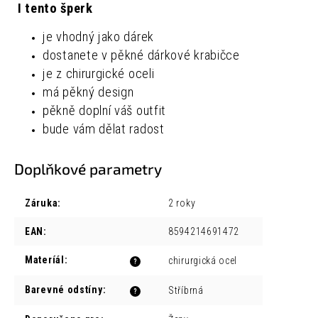
I tento šperk
je vhodný jako dárek
dostanete v pěkné dárkové krabičce
je z chirurgické oceli
má pěkný design
pěkně doplní váš outfit
bude vám dělat radost
Doplňkové parametry
Záruka
:
2 roky
EAN
:
8594214691472
Materíál
:
chirurgická ocel
?
Barevné odstíny
:
Stříbrná
?