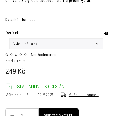
cm. Váha 3,9 g. Celá abeceda : stačí si jenom vybrat.
Detailní informace
Řetízek
?
Neohodnoceno
Značka:
Ewena
249 Kč
SKLADEM IHNED K ODESLÁNÍ
Můžeme doručit do:
10.8.2026
Možnosti doručení
PŘIDAT DO KOŠÍKU