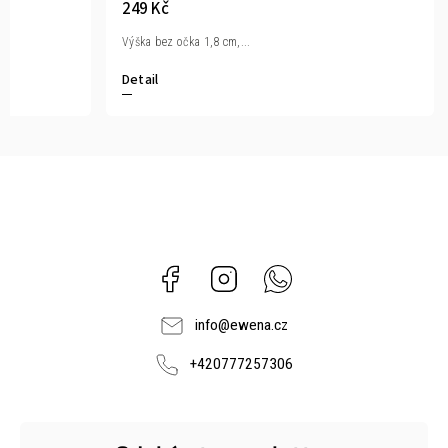
249 Kč
Výška bez očka 1,8 cm,...
Detail
Facebook
Instagram
Whatsapp
info
@
ewena.cz
+420777257306