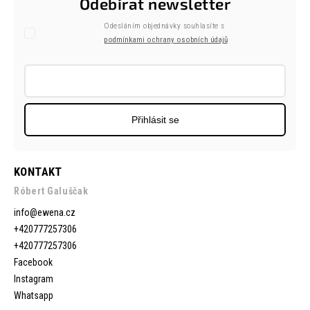
Odebírat newsletter
Odesláním objednávky souhlasíte s
podmínkami ochrany osobních údajů
Přihlásit se
KONTAKT
Róbert Galuščak
info
@
ewena.cz
+420777257306
+420777257306
Facebook
Instagram
Whatsapp