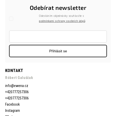
Odebírat newsletter
Odesláním objednávky souhlasíte s
podmínkami ochrany osobních údajů
Přihlásit se
KONTAKT
Róbert Galuščak
info
@
ewena.cz
+420777257306
+420777257306
Facebook
Instagram