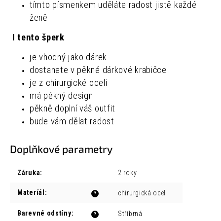
tímto písmenkem uděláte radost jistě každé
ženě
I tento šperk
je vhodný jako dárek
dostanete v pěkné dárkové krabičce
je z chirurgické oceli
má pěkný design
pěkně doplní váš outfit
bude vám dělat radost
Doplňkové parametry
Záruka
:
2 roky
Materíál
:
chirurgická ocel
?
Barevné odstíny
:
Stříbrná
?