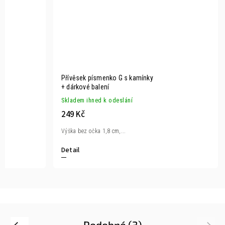
Přívěsek písmenko G s kamínky
+ dárkové balení
Skladem ihned k odeslání
249 Kč
Výška bez očka 1,8 cm,...
Detail
Podobné (3)