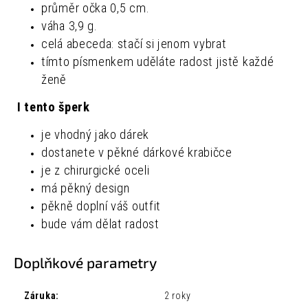
průměr očka 0,5 cm.
váha 3,9 g.
celá abeceda: stačí si jenom vybrat
tímto písmenkem uděláte radost jistě každé
ženě
I tento šperk
je vhodný jako dárek
dostanete v pěkné dárkové krabičce
je z chirurgické oceli
má pěkný design
pěkně doplní váš outfit
bude vám dělat radost
Doplňkové parametry
Záruka
:
2 roky