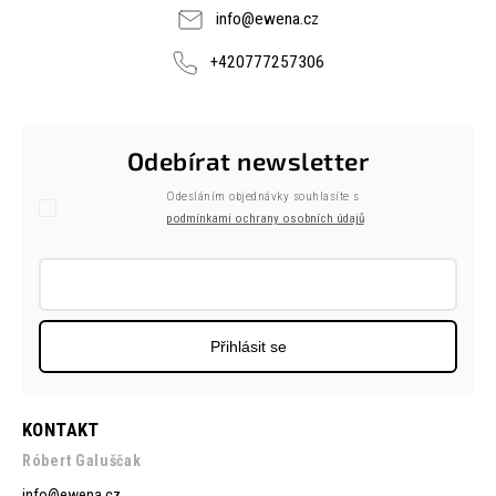
info
@
ewena.cz
+420777257306
Odebírat newsletter
Odesláním objednávky souhlasíte s
podmínkami ochrany osobních údajů
Přihlásit se
KONTAKT
Róbert Galuščak
info
@
ewena.cz