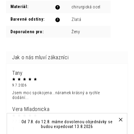
Materíál
:
chirurgická ocel
?
Barevné odstíny
:
Zlatá
?
Doporučeno pro
:
Ženy
Tany
9.7.2026
Jsem moc spokojena...náramek krásný a rychle
dodání...
Vera Mladonicka
Od 7.8. do 12.8. máme dovolenou objednávky se
7.7.2026
budou expedovat 13.8.2026
1