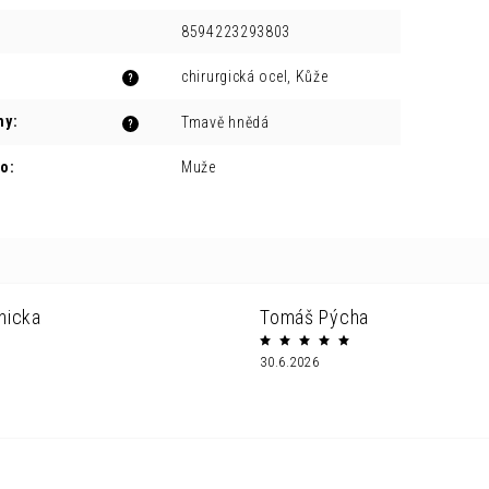
8594223293803
chirurgická ocel, Kůže
?
ny
:
Tmavě hnědá
?
ro
:
Muže
nicka
Tomáš Pýcha
30.6.2026