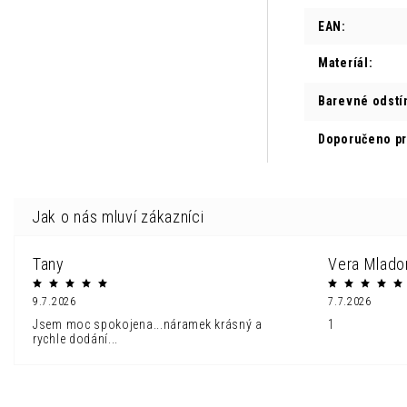
EAN
:
Materíál
:
Barevné odstí
Doporučeno p
Tany
Vera Mlado
9.7.2026
7.7.2026
Jsem moc spokojena...náramek krásný a
1
rychle dodání...