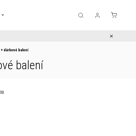
Gravírování
Pro děti
Výprodej
Bižuterie
n
+ dárkové balení
ové balení
no