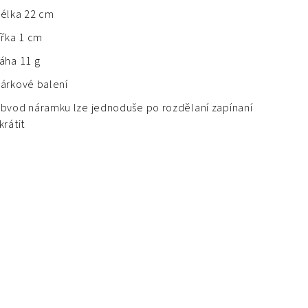
élka 22 cm
ířka 1 cm
áha 11 g
árkové balení
bvod náramku lze jednoduše po rozdělaní zapínaní
krátit