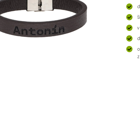
d
š
v
d
o
z