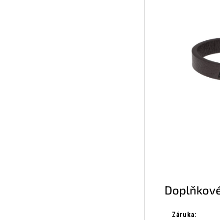
Doplňkové
Záruka
: