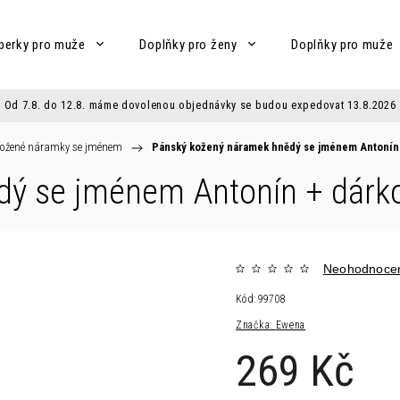
perky pro muže
Doplňky pro ženy
Doplňky pro muže
Od 7.8. do 12.8. máme dovolenou objednávky se budou expedovat 13.8.2026
ožené náramky se jménem
/
Pánský kožený náramek hnědý se jménem Antoní
dý se jménem Antonín
+ dárk
Neohodnoce
Kód:
99708
Značka:
Ewena
269 Kč