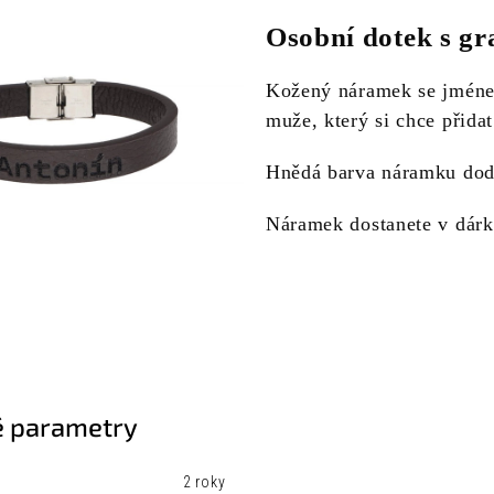
Osobní dotek s g
Kožený náramek se jméne
muže, který si chce přida
Hnědá barva náramku dodá
Náramek dostanete v dárk
 parametry
2 roky