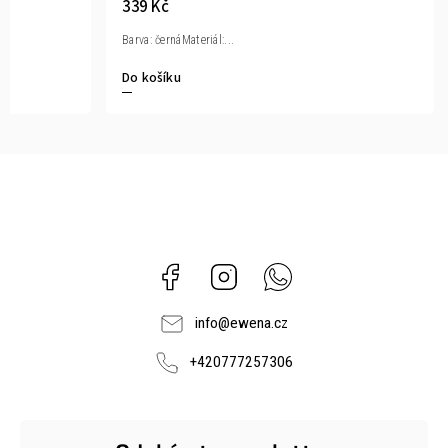
339 Kč
Barva: černáMateriál:...
Do košíku
Facebook
Instagram
Whatsapp
info
@
ewena.cz
+420777257306