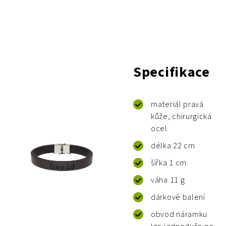
Specifikace
materiál pravá
kůže, chirurgická
ocel
délka 22 cm
šířka 1 cm
váha 11 g
dárkové balení
obvod náramku