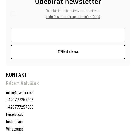
Odebírat newsletter
Odesláním objednávky souhlasíte s
podmínkami ochrany osobních údajů
Přihlásit se
KONTAKT
Róbert Galuščak
info
@
ewena.cz
+420777257306
+420777257306
Facebook
Instagram
Whatsapp