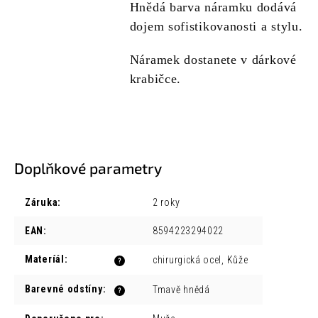
Hnědá barva náramku dodává
dojem sofistikovanosti a stylu.
Náramek dostanete v dárkové
krabičce.
Doplňkové parametry
Záruka
:
2 roky
EAN
:
8594223294022
Materíál
:
chirurgická ocel, Kůže
?
Barevné odstíny
:
Tmavě hnědá
?