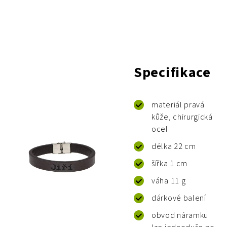
Specifikace
materiál pravá
kůže, chirurgická
ocel
délka 22 cm
šířka 1 cm
váha 11 g
dárkové balení
obvod náramku