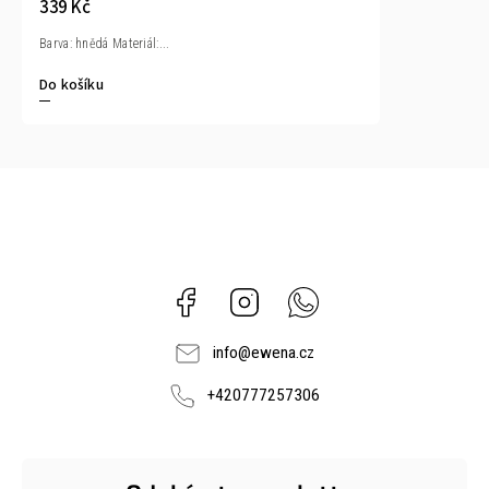
339 Kč
Barva: hnědá Materiál:...
Do košíku
Facebook
Instagram
Whatsapp
info
@
ewena.cz
+420777257306