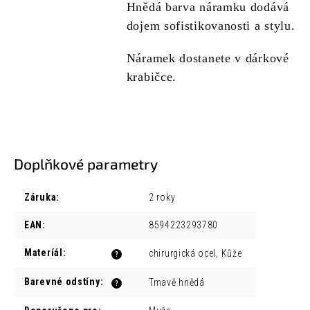
Hnědá barva náramku dodává
dojem sofistikovanosti a stylu.
Náramek dostanete v dárkové
krabičce.
Doplňkové parametry
Záruka
:
2 roky
EAN
:
8594223293780
Materíál
:
chirurgická ocel, Kůže
?
Barevné odstíny
:
Tmavě hnědá
?