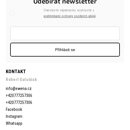
Odebírat newsletter
Odesláním objednávky souhlasíte s
podmínkami ochrany osobních údajů
Přihlásit se
KONTAKT
Róbert Galuščak
info
@
ewena.cz
+420777257306
+420777257306
Facebook
Instagram
Whatsapp