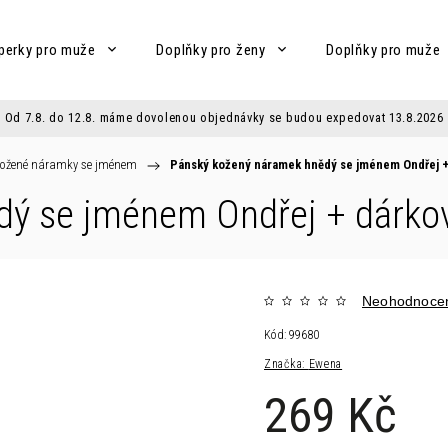
perky pro muže
Doplňky pro ženy
Doplňky pro muže
Od 7.8. do 12.8. máme dovolenou objednávky se budou expedovat 13.8.2026
ožené náramky se jménem
/
Pánský kožený náramek hnědý se jménem Ondřej
+
dý se jménem Ondřej
+ dárko
Neohodnoce
Kód:
99680
Značka:
Ewena
269 Kč