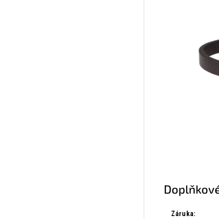
Doplňkové
Záruka
: