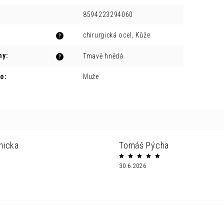
8594223294060
chirurgická ocel, Kůže
?
ny
:
Tmavě hnědá
?
ro
:
Muže
nicka
Tomáš Pýcha
30.6.2026