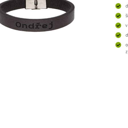
d
š
v
d
o
z