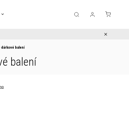
Gravírování
Pro děti
Výprodej
Bižuterie
 dárkové balení
vé balení
no