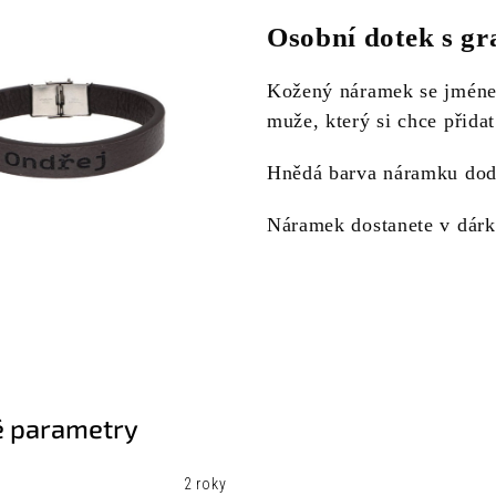
Osobní dotek s g
Kožený náramek se jméne
muže, který si chce přida
Hnědá barva náramku dodá
Náramek dostanete v dárk
 parametry
2 roky