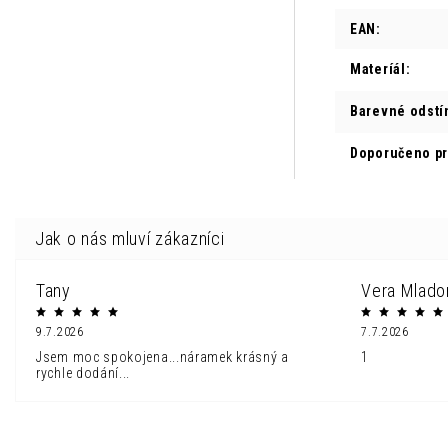
EAN
:
Materíál
:
Barevné odstí
Doporučeno p
Tany
Vera Mlado
9.7.2026
7.7.2026
Jsem moc spokojena...náramek krásný a
1
rychle dodání...