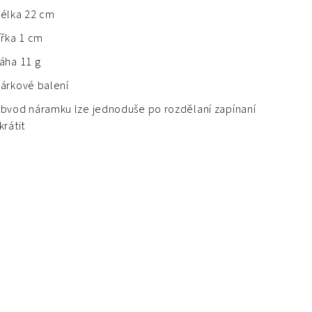
élka 22 cm
ířka 1 cm
áha 11 g
árkové balení
bvod náramku lze jednoduše po rozdělaní zapínaní
krátit