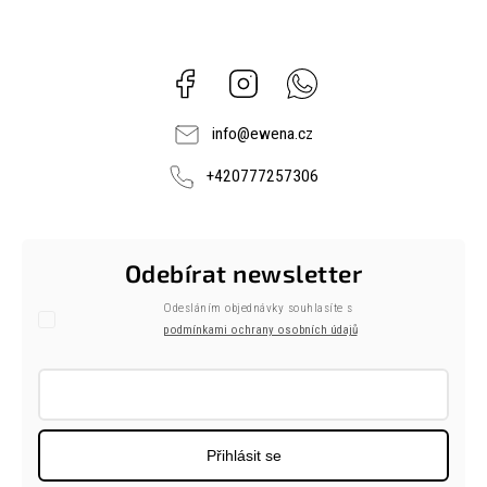
Facebook
Instagram
Whatsapp
info
@
ewena.cz
+420777257306
Odebírat newsletter
Odesláním objednávky souhlasíte s
podmínkami ochrany osobních údajů
Přihlásit se