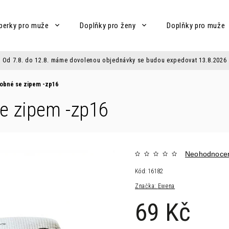
perky pro muže
Doplňky pro ženy
Doplňky pro muže
Od 7.8. do 12.8. máme dovolenou objednávky se budou expedovat 13.8.2026
robné se zipem -zp16
e zipem -zp16
Neohodnoce
Kód:
16182
Značka:
Ewena
69 Kč