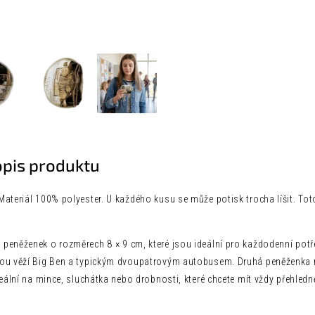
opis produktu
ateriál 100% polyester. U každého kusu se může potisk trocha líšit. Tot
peněženek o rozměrech 8 × 9 cm, které jsou ideální pro každodenní potře
ou věží Big Ben a typickým dvoupatrovým autobusem. Druhá peněženka m
deální na mince, sluchátka nebo drobnosti, které chcete mít vždy přehled