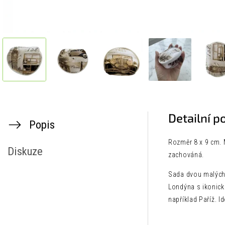
Detailní p
Popis
Rozměr 8 x 9 cm. M
Diskuze
zachováná.
Sada dvou malých 
Londýna s ikonick
například Paříž. I