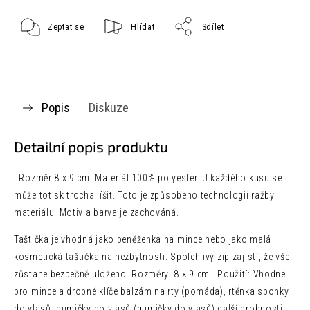
Zeptat se
Hlídat
Sdílet
Popis
Diskuze
Detailní popis produktu
Rozměr 8 x 9 cm. Materiál 100% polyester. U každého kusu se
může totisk trocha líšit. Toto je způsobeno technologií ražby
materiálu. Motiv a barva je zachováná.
Taštička je vhodná jako peněženka na mince nebo jako malá
kosmetická taštička na nezbytnosti. Spolehlivý zip zajistí, že vše
zůstane bezpečně uloženo. Rozměry: 8 × 9 cm Použití: Vhodné
pro mince a drobné klíče balzám na rty (pomáda), rtěnka sponky
do vlasů, gumičky do vlasů (gumičky do vlasů) další drobnosti