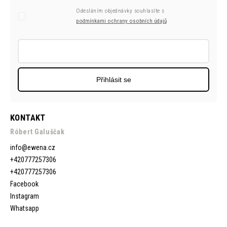
Odesláním objednávky souhlasíte s
podmínkami ochrany osobních údajů
Přihlásit se
KONTAKT
Róbert Galuščak
info
@
ewena.cz
+420777257306
+420777257306
Facebook
Instagram
Whatsapp