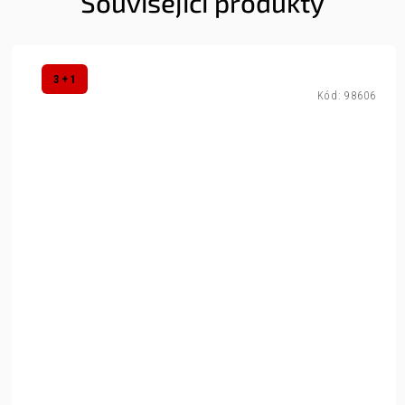
Související produkty
3 + 1
Kód:
98606