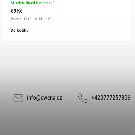
Skladem ihned k odeslání
69 Kč
Rozměr 11x 9 cm. Materiál...
Do košíku
info
@
ewena.cz
+420777257306