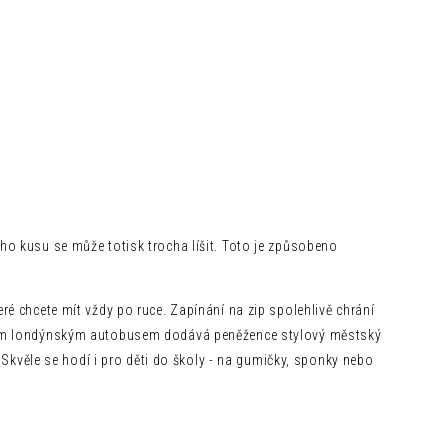
o kusu se může totisk trocha líšit. Toto je způsobeno
é chcete mít vždy po ruce. Zapínání na zip spolehlivě chrání
eným londýnským autobusem dodává peněžence stylový městský
 Skvěle se hodí i pro děti do školy - na gumičky, sponky nebo