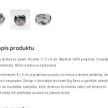
opis produktu
 drobné se zipem. Rozměr 11,5 x 9 cm. Materiál 100% polyester. U každéh
materiálu. Motiv a barva je zachováná.
ozměrech 8 × 9 cm je praktické pouzdro na mince a drobné předměty, kter
j nic nevypadne. Design s ikonickým motivem Big Benu a typickým zel
ji na sluchátka, nabíječku, klíče, drobnou kosmetiku nebo jiné drobnosti.
é chtějí mít přehledně uložené na jednom místě.