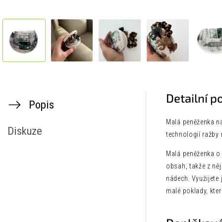
Detailní p
Popis
Malá peněženka na
Diskuze
technologií ražby 
Malá peněženka o r
obsah, takže z ně
nádech. Využijete 
malé poklady, kter