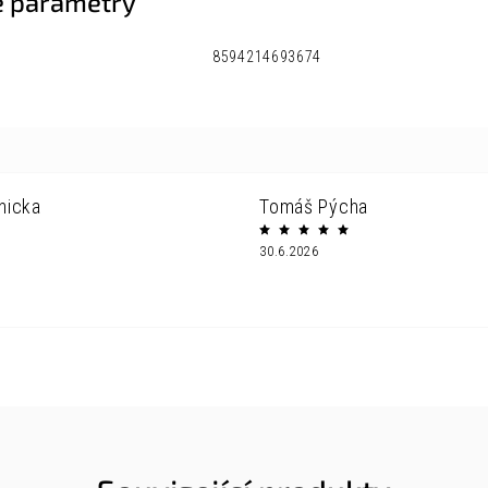
 parametry
8594214693674
nicka
Tomáš Pýcha
30.6.2026