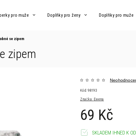
perky pro muže
Doplňky pro ženy
Doplňky pro muže
robné se zipem
se zipem
Neohodnoce
Kód:
98193
Značka:
Ewena
69 Kč
SKLADEM IHNED K OD