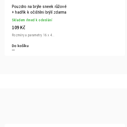
Pouzdro na brýle sneek růžové
+ hadřík k očištěni brýlí zdarma
Skladem ihned k odeslání
109 Kč
Rozměry a parametry 16 x 4...
Do košíku