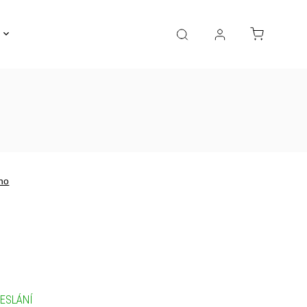
Gravírování
Pro děti
Výprodej
Bižuterie
no
ESLÁNÍ