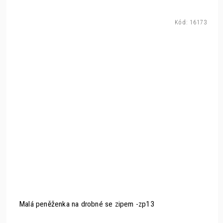
Kód:
16173
Malá peněženka na drobné se zipem -zp13