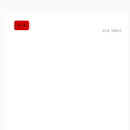
3 + 1
Kód:
98605