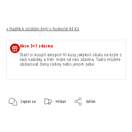
+ Hadřík k očištěni brýlí
v hodnotě 44 Kč
Akce 3+1 zdarma
Stačí si koupit alespoň tři kusy jakýkoli obalu na brýle z
naší nabídky a třetí máte od nás zdarma. Takto můžete
obdarovat členy rodiny nebo jenom sebe.
Zeptat se
Hlídat
Sdílet