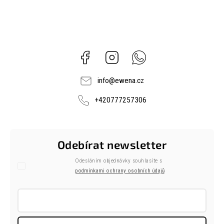
Facebook
Instagram
Whatsapp
info
@
ewena.cz
+420777257306
Odebírat newsletter
Odesláním objednávky souhlasíte s
podmínkami ochrany osobních údajů