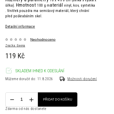
16 x 4 x 6 cm (délka x výška x
Hmotnost
ateriál
šířka).
100 g m
vinyl, kov, syntetika
.
Vnitřek pouzdra ma semišový materiál, který chrání
před poškrabáním skel.
Detailní informace
Neohodnoceno
Značka:
Ewena
119 Kč
SKLADEM IHNED K ODESLÁNÍ
Můžeme doručit do:
11.8.2026
Možnosti doručení
PŘIDAT DO KOŠÍKU
Zdarma od nás dostanete