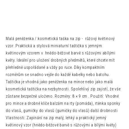
Malá peněženka / kosmetická taška na zip -
růžový květinový
vzor .Praktická a stylová miniaturní taštička s jemným
květinovým vzorem v
hnědo-béžové barvě s růžovými a
bílými
květy. Ideální pro uložení drobných předmětů, které chcete mít
přehledně uspořádané a vždy po ruce. Díky kompaktním
rozměrům se snadno vejde do každé kabelky nebo batohu.
Taštička je vhodná jako peněženka na mince nebo jako malá
kosmetická taštička na nezbytnosti. Spolehlivý zip zajistí, že vše
zůstane bezpečně uloženo. Rozměry: 8 × 9 cm . Použití: Vhodné
pro mince a drobné klíče balzám na rty (pomáda), rtěnka sponky
do vlasů, gumičky do vlasů (gumičky do vlasů) další drobnosti
Vlastnosti: Zapínání na zip malý, lehký a praktický jemný
květinový vzor (hnědo-béžové barvě s růžovými a
bílými květy)