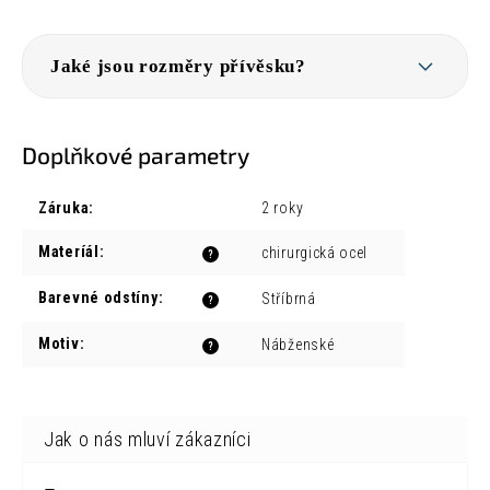
Jaké jsou rozměry přívěsku?
Doplňkové parametry
Záruka
:
2 roky
Materíál
:
chirurgická ocel
?
Barevné odstíny
:
Stříbrná
?
Motiv
:
Nábženské
?