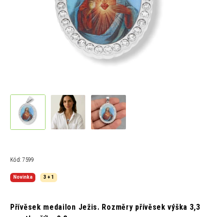
Kód:
7599
Novinka
3 + 1
Přívěsek medailon Ježis. R
ozměry
přívěsek
výška 3,3