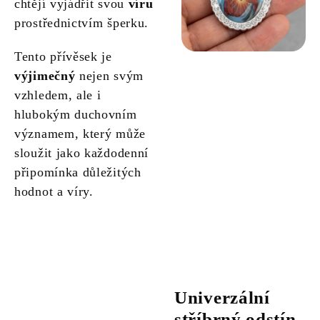
chtějí vyjádřit svou
víru
prostřednictvím šperku.
Tento přívěsek je
výjimečný
nejen svým
vzhledem, ale i
hlubokým duchovním
významem, který může
sloužit jako každodenní
připomínka důležitých
hodnot a víry.
Univerzální
stříbrný odstín