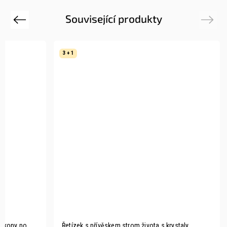
Související produkty
Previous
Next
3 + 1
irkony po
Řetízek s přívěskem strom života s krystaly