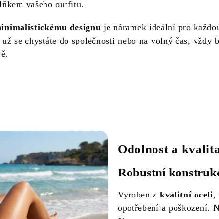
ňkem vašeho outfitu.
inimalistickému designu
je náramek ideální pro každo
ť už se chystáte do společnosti nebo na volný čas, vždy 
vě.
Odolnost a kvalit
Robustní konstrukc
Vyroben z
kvalitní oceli
,
opotřebení a poškození. N