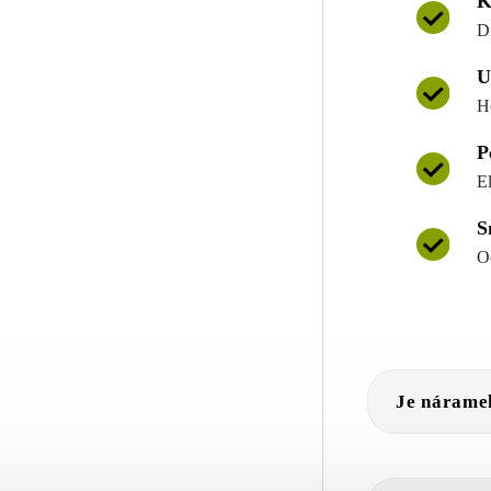
K
D
U
H
P
E
S
O
Je nárame