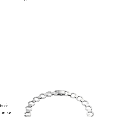
teré
ane se