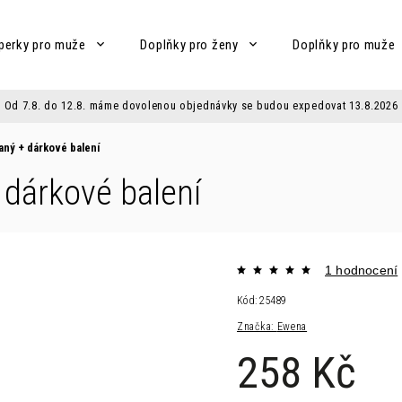
perky pro muže
Doplňky pro ženy
Doplňky pro muže
Od 7.8. do 12.8. máme dovolenou objednávky se budou expedovat 13.8.2026
daný
+ dárkové balení
 dárkové balení
1 hodnocení
Kód:
25489
Značka:
Ewena
258 Kč