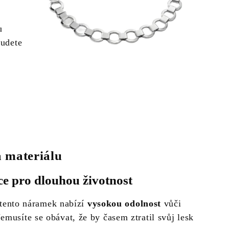
u
budete
a materiálu
e pro dlouhou životnost
 tento náramek nabízí
vysokou odolnost
vůči
emusíte se obávat, že by časem ztratil svůj lesk