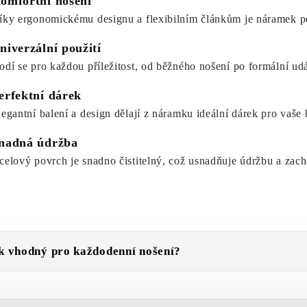
omfortní nošení
íky ergonomickému designu a flexibilním článkům je náramek p
niverzální použití
odí se pro každou příležitost, od běžného nošení po formální udá
erfektní dárek
legantní balení a design dělají z náramku ideální dárek pro vaše 
nadná údržba
celový povrch je snadno čistitelný, což usnadňuje údržbu a zach
k vhodný pro každodenní nošení?