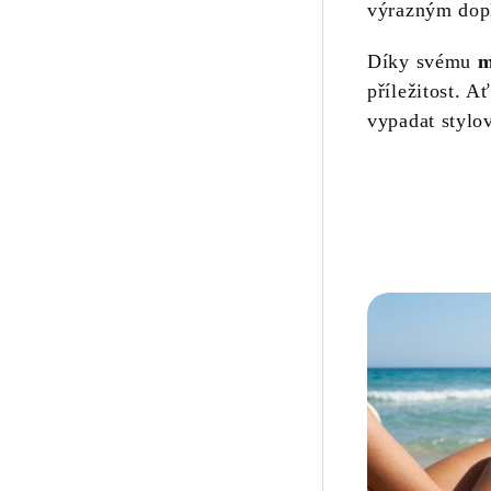
výrazným dopl
Díky svému
m
příležitost. A
vypadat stylo