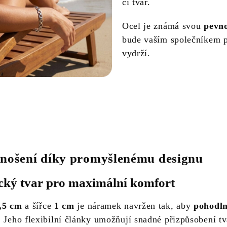
či tvar.
Ocel je známá svou
pevno
bude vaším společníkem po
vydrží.
nošení díky promyšlenému designu
ký tvar pro maximální komfort
,5 cm
a šířce
1 cm
je náramek navržen tak, aby
pohodln
. Jeho flexibilní články umožňují snadné přizpůsobení tv