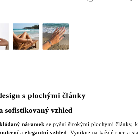
esign s plochými články
a sofistikovaný vzhled
skládaný náramek
se pyšní širokými plochými články, k
moderní
a
elegantní vzhled
. Vynikne na každé ruce a st