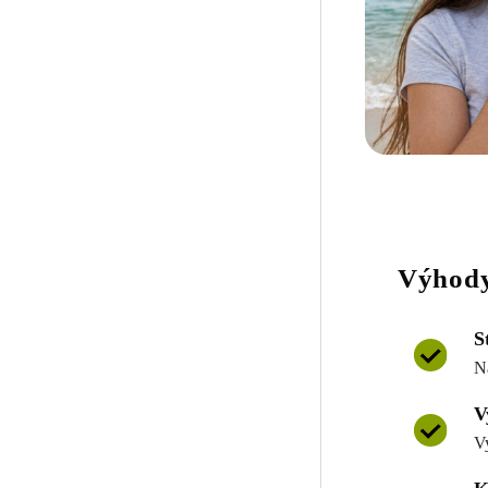
Výhody
S
N
V
V