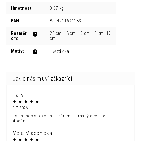
Hmotnost
:
0.07 kg
EAN
:
8594214694183
Rozměr
20 cm, 18 cm, 19 cm, 16 cm, 17
?
cm
:
cm
Motiv
:
Hvězdička
?
Tany
9.7.2026
Jsem moc spokojena...náramek krásný a rychle
dodání...
Vera Mladonicka