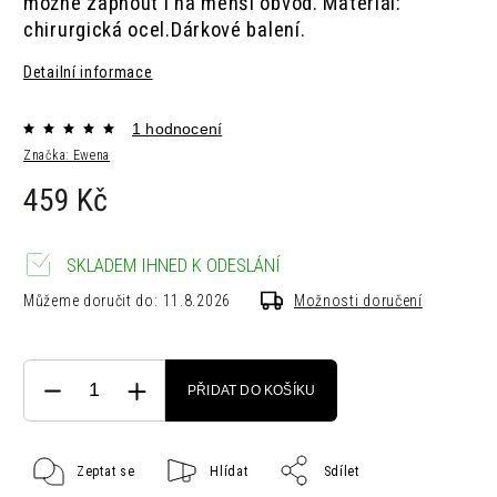
možné zapnout i na menší obvod.
Materiál:
chirurgická ocel.Dárkové balení.
Detailní informace
1 hodnocení
Značka:
Ewena
459 Kč
SKLADEM IHNED K ODESLÁNÍ
Můžeme doručit do:
11.8.2026
Možnosti doručení
PŘIDAT DO KOŠÍKU
Zeptat se
Hlídat
Sdílet