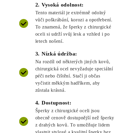
2. Vysoká odolnost:
Tento materiál je extrémně odolný
vůči poškrábání, korozi a opotřebení.
To znamená, že šperky z chirurgické
oceli si udrží svůj lesk a vzhled i po
letech nošení.
3. Nízká údržba:
Na rozdíl od některých jiných kovů,
chirurgická ocel nevyžaduje speciální
péči nebo čištění. Stačí ji občas
vyčistit měkkým hadříkem, aby
zůstala krásná.
4. Dostupnost:
Šperky z chirurgické oceli jsou
obecně cenově dostupnější než šperky
z drahých kovů. To umožňuje lidem
vlastnit stylové a kvalitní šperky bez