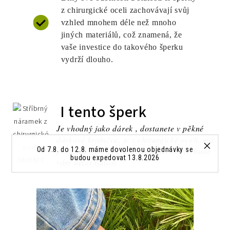
z chirurgické oceli zachovávají svůj
vzhled mnohem déle než mnoho
jiných materiálů, což znamená, že
vaše investice do takového šperku
vydrží dlouho.
I tento šperk
Je vhodný jako dárek , dostanete v pěkné
dárkové krabičce, je z chirurgické oceli, má
Od 7.8. do 12.8. máme dovolenou objednávky se
pěkný design, pěkně doplní váš outfit, bude
budou expedovat 13.8.2026
vám dělat radost