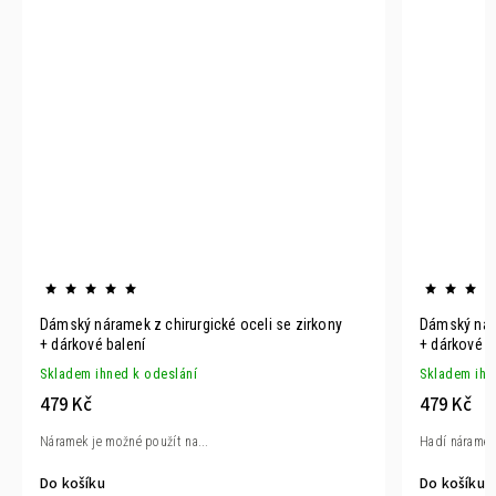
Dámský náramek z chirurgické oceli se zirkony
Dámský nár
+ dárkové balení
+ dárkové b
Skladem ihned k odeslání
Skladem ihn
479 Kč
479 Kč
Náramek je možné použít na...
Hadí náramek 
Do košíku
Do košíku