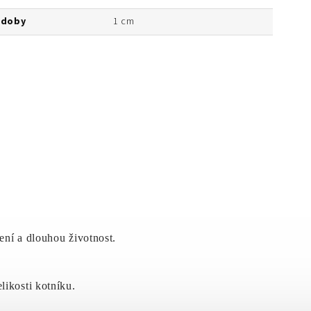
zdoby
1 cm
ení a dlouhou životnost.
likosti kotníku.