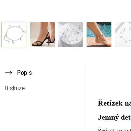
Popis
Diskuze
Řetízek na
Jemný deta
Řetízek na ko