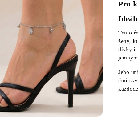
Pro k
Ideál
Tento ř
ženy, k
dívky i 
jemnými
Jeho un
činí skv
každode