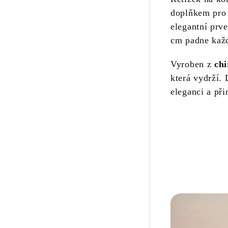
doplňkem pro 
elegantní prv
cm padne kaž
Vyroben z
chi
která vydrží.
eleganci a při