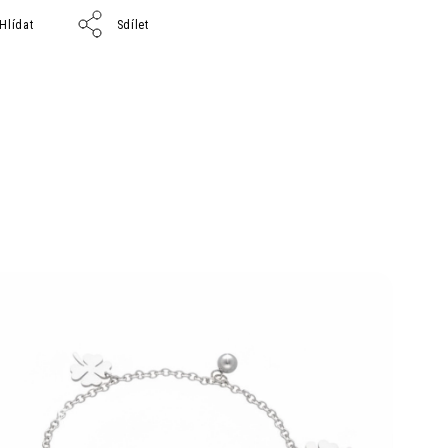
Hlídat
Sdílet