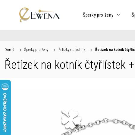
Šperky pro ženy
Š
Domů
/
Šperky pro ženy
/
Řetízky na kotník
/
Řetízek na kotník čtyřlí
Řetízek na kotník čtyřlístek
+