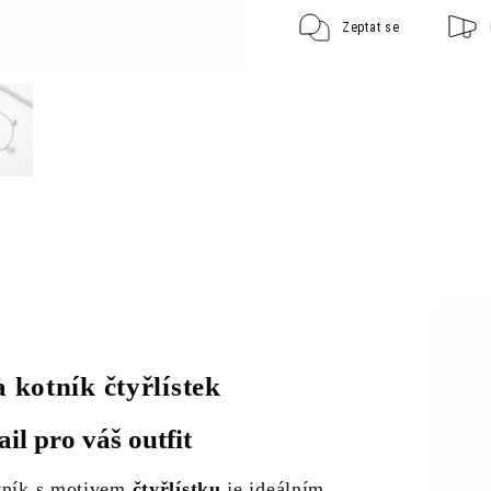
Zeptat se
 kotník čtyřlístek
il pro váš outfit
tník s motivem
čtyřlístku
je ideálním