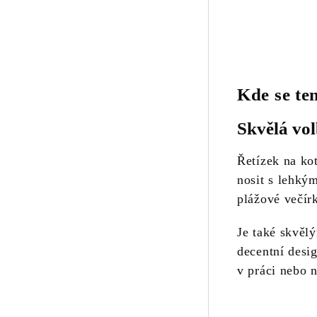
Kde se te
Skvělá vol
Řetízek na kot
nosit s lehkým
plážové večír
Je také skvěl
decentní desi
v práci nebo 