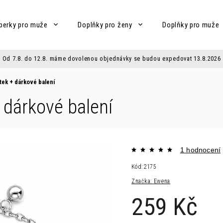
perky pro muže
Doplňky pro ženy
Doplňky pro muže
Od 7.8. do 12.8. máme dovolenou objednávky se budou expedovat 13.8.2026
stek
+ dárkové balení
 dárkové balení
1 hodnocení
Kód:
2175
Značka:
Ewena
259 Kč