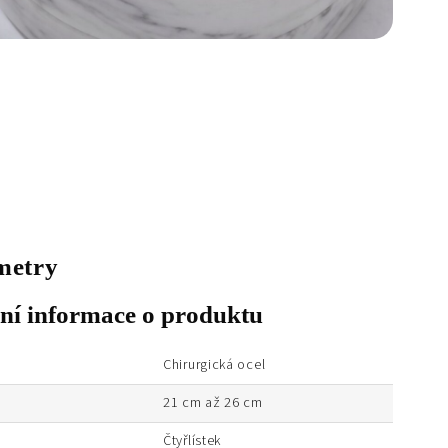
metry
lní informace o produktu
Chirurgická ocel
21 cm až 26 cm
Čtyřlístek