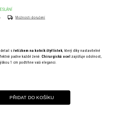
ESLÁNÍ
6
Možnosti doručení
detail s
řetízkem na kotník čtyřlístek
, který díky nastavitelné
fektně padne každé ženě.
Chirurgická ocel
zajišťuje odolnost,
ýškou 1 cm podtrhne vaši eleganci.
PŘIDAT DO KOŠÍKU