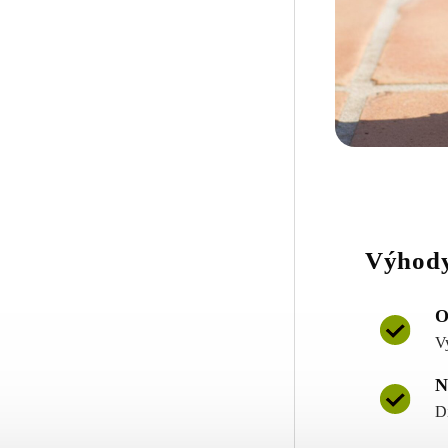
Výhody
O
V
N
D