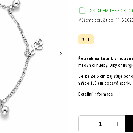
SKLADEM IHNED K OD
Můžeme doručit do:
11.8.202
3 + 1
Řetízek na kotník s motive
milovnici hudby. Díky chirurg
Délka 24,5 cm
zajišťuje poh
výšce 1,3 cm
dodává šperku 
Detailní informace