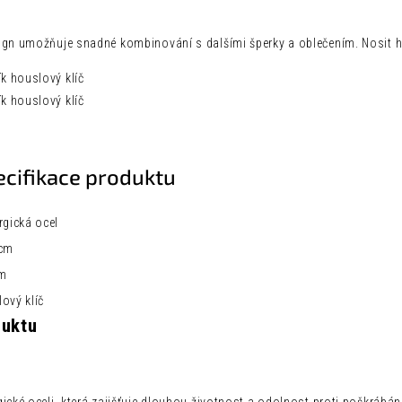
ign umožňuje snadné kombinování s dalšími šperky a oblečením. Nosit h
ecifikace produktu
rgická ocel
 cm
cm
ový klíč
duktu