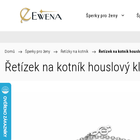
Šperky pro ženy
Š
Domů
/
Šperky pro ženy
/
Řetízky na kotník
/
Řetízek na kotník housl
Řetízek na kotník houslový k