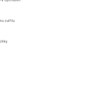
í a opotřebení.
mu outfitu.
plňky.