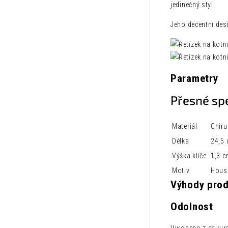
jedinečný styl.
Jeho decentní des
Parametry
Přesné sp
Materiál
Chiru
Délka
24,5
Výška klíče
1,3 
Motiv
Housl
Výhody pro
Odolnost