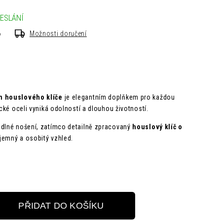
ESLÁNÍ
6
Možnosti doručení
m houslového klíče
je elegantním doplňkem pro každou
ické oceli vyniká odolností a dlouhou životností.
odlné nošení, zatímco detailně zpracovaný
houslový klíč o
jemný a osobitý vzhled.
PŘIDAT DO KOŠÍKU