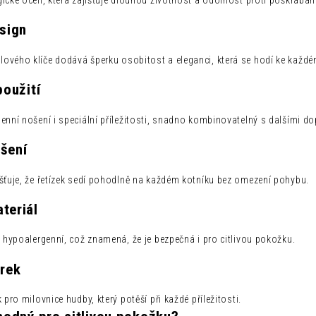
ické oceli, která zajišťuje dlouhou životnost a odolnost proti poškrábán
esign
ového klíče dodává šperku osobitost a eleganci, která se hodí ke každé
použití
enní nošení i speciální příležitosti, snadno kombinovatelný s dalšími do
šení
išťuje, že řetízek sedí pohodlně na každém kotníku bez omezení pohybu.
teriál
e hypoalergenní, což znamená, že je bezpečná i pro citlivou pokožku.
árek
 pro milovnice hudby, který potěší při každé příležitosti.