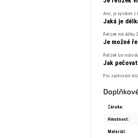
Je řetízek v
Ano, je vyroben z 
Jaká je délk
Řetízek má délku 2
Je možné řet
Řetízek lze indivi
Jak pečovat
Pro zachování les
Doplňkové
Záruka
:
Hmotnost
:
Materíál
: