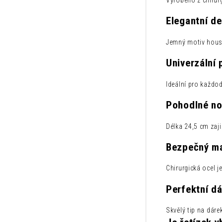
Vyrobeno z chirurg
Elegantní d
Jemný motiv housl
Univerzální 
Ideální pro každod
Pohodlné no
Délka 24,5 cm zaj
Bezpečný ma
Chirurgická ocel j
Perfektní d
Skvělý tip na dárek