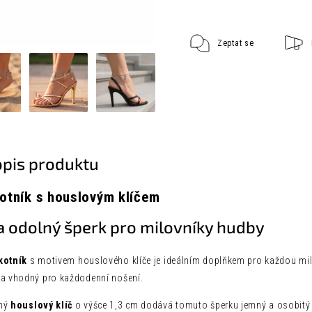
Zeptat se
opis produktu
kotník s houslovým klíčem
a odolný šperk pro milovníky hudby
kotník
s motivem houslového klíče je ideálním doplňkem pro každou mil
 a vhodný pro každodenní nošení.
aný
houslový klíč
o výšce 1,3 cm dodává tomuto šperku jemný a osobitý v