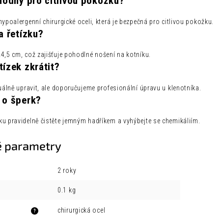
hodný pro citlivou pokožku?
hypoalergenní chirurgické oceli, která je bezpečná pro citlivou pokožku.
a řetízku?
4,5 cm, což zajišťuje pohodlné nošení na kotníku.
ízek zkrátit?
duálně upravit, ale doporučujeme profesionální úpravu u klenotníka.
 o šperk?
ku pravidelně čistěte jemným hadříkem a vyhýbejte se chemikáliím.
 parametry
2 roky
0.1 kg
chirurgická ocel
?