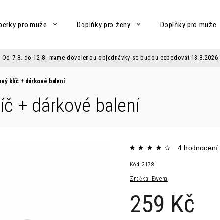
perky pro muže
Doplňky pro ženy
Doplňky pro muže
Od 7.8. do 12.8. máme dovolenou objednávky se budou expedovat 13.8.2026
ový klíč
+ dárkové balení
líč
+ dárkové balení
4 hodnocení
Kód:
2178
Značka:
Ewena
259 Kč