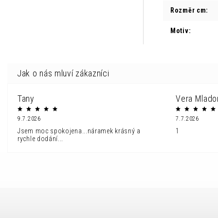
Rozměr cm
:
Motiv
:
Tany
Vera Mlado
9.7.2026
7.7.2026
Jsem moc spokojena...náramek krásný a
1
rychle dodání...