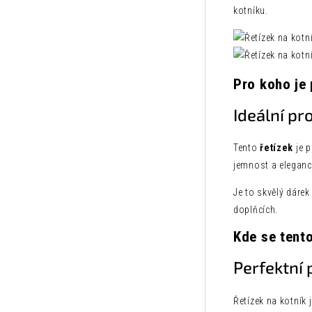
kotníku.
Pro koho je
Ideální pr
Tento
řetízek
je p
jemnost a eleganc
Je to skvělý dárek
doplňcích.
Kde se tent
Perfektní 
Řetízek na kotník 