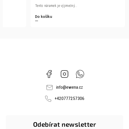
Tento náramek je výjimečný...
Do košíku
Facebook
Instagram
Whatsapp
info
@
ewena.cz
+420777257306
Odebírat newsletter