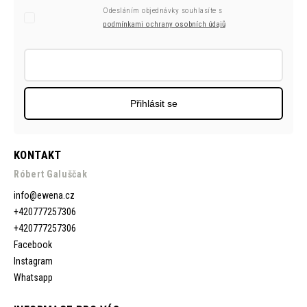
Odesláním objednávky souhlasíte s
podmínkami ochrany osobních údajů
Přihlásit se
KONTAKT
Róbert Galuščak
info
@
ewena.cz
+420777257306
+420777257306
Facebook
Instagram
Whatsapp