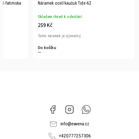
elí-fatimska
Náramek ocel/kaučuk Tide-62
Skladem ihned k odeslání
259 Kč
Tento náramek je výjimečný...
Do košíku
Facebook
Instagram
Whatsapp
info
@
ewena.cz
+420777257306