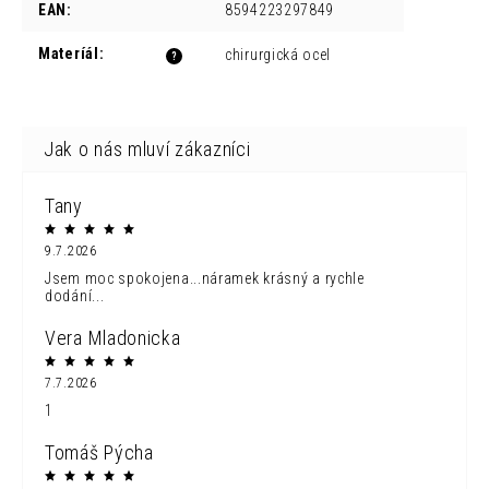
EAN
:
8594223297849
Materíál
:
chirurgická ocel
?
Tany
9.7.2026
Jsem moc spokojena...náramek krásný a rychle
dodání...
Vera Mladonicka
7.7.2026
1
Tomáš Pýcha