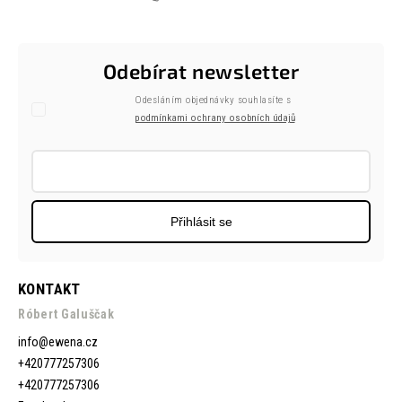
Odebírat newsletter
Odesláním objednávky souhlasíte s
podmínkami ochrany osobních údajů
Přihlásit se
KONTAKT
Róbert Galuščak
info
@
ewena.cz
+420777257306
+420777257306