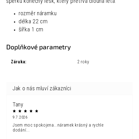
šperku konečný lesk, který přetrvá dlouhá léta.
rozměr náramku
délka
22 cm
šířka
1 cm
Doplňkové parametry
Záruka
:
2 roky
Tany
9.7.2026
Jsem moc spokojena...náramek krásný a rychle
dodání...