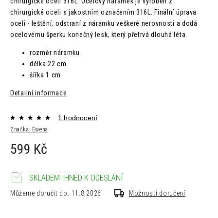
chirurgické oceli 316L
.
Ocelový náramek je vyroben z
chirurgické oceli s jakostním označením 316L.
Finální úprava
oceli - leštění, odstraní z náramku veškeré nerovnosti a dodá
ocelovému šperku konečný lesk, který přetrvá dlouhá léta.
rozměr náramku
délka
22 cm
šířka
1 cm
Detailní informace
1 hodnocení
Značka:
Ewena
599 Kč
SKLADEM IHNED K ODESLÁNÍ
Můžeme doručit do:
11.8.2026
Možnosti doručení