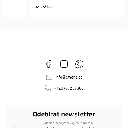
Do košíku
Facebook
Instagram
Whatsapp
info
@
ewena.cz
+420777257306
Odebírat newsletter
Odesláním objednávky souhlasíte s