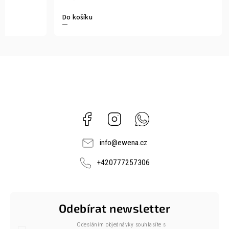
Do košíku
Facebook
Instagram
Whatsapp
info
@
ewena.cz
+420777257306
Odebírat newsletter
Odesláním objednávky souhlasíte s