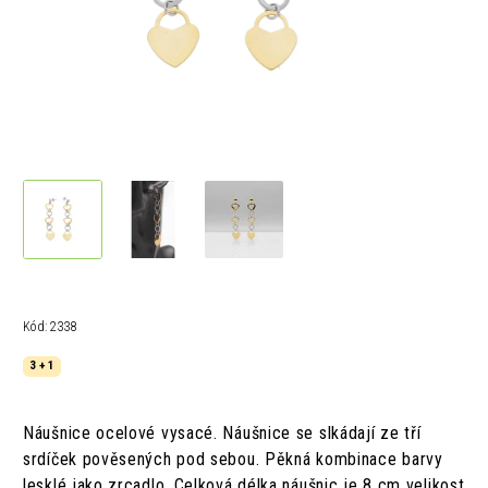
Kód:
2338
3 + 1
Náušnice ocelové vysacé. Náušnice se slkádají ze tří
srdíček pověsených pod sebou. Pěkná kombinace barvy
lesklé jako zrcadlo. Celková délka náušnic je 8 cm velikost