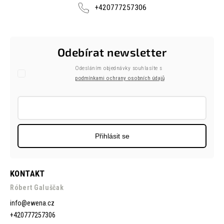
+420777257306
Odebírat newsletter
Odesláním objednávky souhlasíte s
podmínkami ochrany osobních údajů
Přihlásit se
KONTAKT
Róbert Galuščak
info
@
ewena.cz
+420777257306