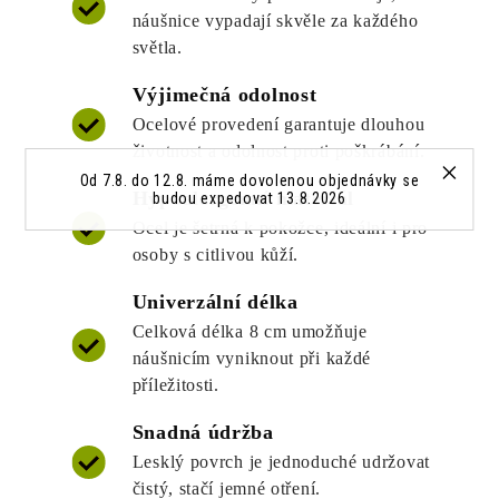
náušnice vypadají skvěle za každého
světla.
Výjimečná odolnost
Ocelové provedení garantuje dlouhou
životnost a odolnost proti poškrábání.
Od 7.8. do 12.8. máme dovolenou objednávky se
Hypoalergenní materiál
budou expedovat 13.8.2026
Ocel je šetrná k pokožce, ideální i pro
osoby s citlivou kůží.
Univerzální délka
Celková délka 8 cm umožňuje
náušnicím vyniknout při každé
příležitosti.
Snadná údržba
Lesklý povrch je jednoduché udržovat
čistý, stačí jemné otření.