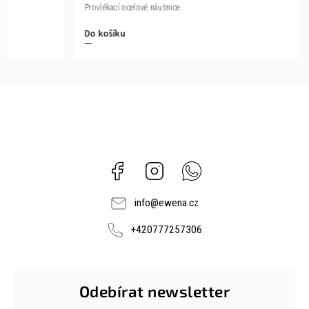
Provlékací ocelové náušnice...
Do košíku
Facebook
Instagram
Whatsapp
info
@
ewena.cz
+420777257306
Odebírat newsletter