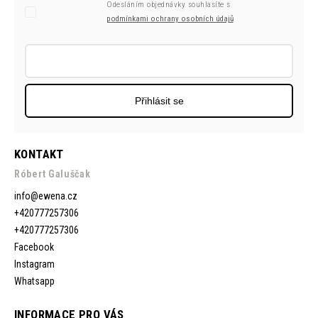
Odesláním objednávky souhlasíte s
podmínkami ochrany osobních údajů
Přihlásit se
KONTAKT
Róbert Galuščak
info
@
ewena.cz
+420777257306
+420777257306
Facebook
Instagram
Whatsapp
INFORMACE PRO VÁS