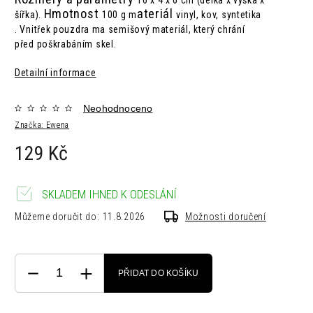
16 x 4 x 6 cm (délka x výška x
Hmotnost
ateriál
šířka).
100 g m
vinyl, kov, syntetika
.
Vnitřek pouzdra ma semišový materiál, který chrání
před poškrabáním skel.
Detailní informace
Neohodnoceno
Značka:
Ewena
129 Kč
SKLADEM IHNED K ODESLÁNÍ
Můžeme doručit do:
11.8.2026
Možnosti doručení
PŘIDAT DO KOŠÍKU