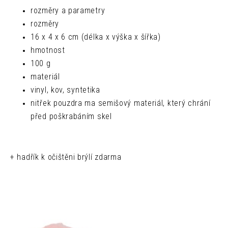
rozměry a parametry
rozměry
16 x 4 x 6 cm (délka x výška x šířka)
hmotnost
100 g
materiál
vinyl, kov, syntetika
nitřek pouzdra ma semišový materiál, který chrání
před poškrabáním skel
+ hadřík k očištěni brýlí zdarma