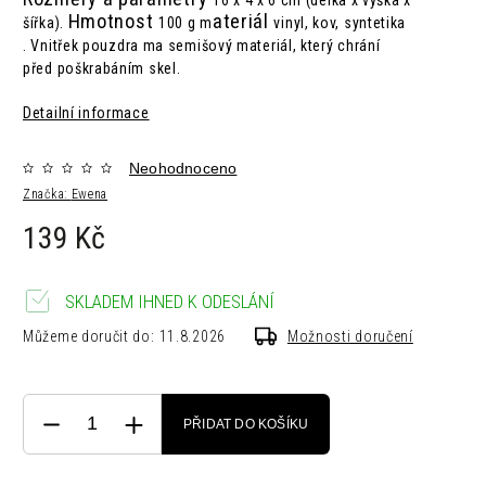
16 x 4 x 6 cm (délka x výška x
Hmotnost
ateriál
šířka).
100 g m
vinyl, kov, syntetika
.
Vnitřek pouzdra ma semišový materiál, který chrání
před poškrabáním skel.
Detailní informace
Neohodnoceno
Značka:
Ewena
139 Kč
SKLADEM IHNED K ODESLÁNÍ
Můžeme doručit do:
11.8.2026
Možnosti doručení
PŘIDAT DO KOŠÍKU