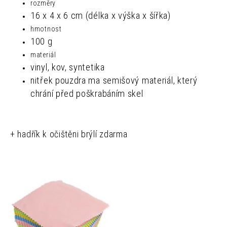
rozměry
16 x 4 x 6 cm (délka x výška x šířka)
hmotnost
100 g
materiál
vinyl, kov, syntetika
nitřek pouzdra ma semišový materiál, který
chrání před poškrabáním skel
+ hadřík k očištěni brýlí zdarma