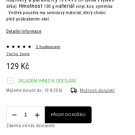
16 x 4 x 6 cm (délka x výška x
Hmotnost
ateriál
šířka).
100 g m
vinyl, kov, syntetika
.
Vnitřek pouzdra ma semišový materiál, který chrání
před poškrabáním skel.
Detailní informace
1 hodnocení
Značka:
Ewena
129 Kč
SKLADEM IHNED K ODESLÁNÍ
Můžeme doručit do:
10.8.2026
Možnosti doručení
PŘIDAT DO KOŠÍKU
Zdarma od nás dostanete