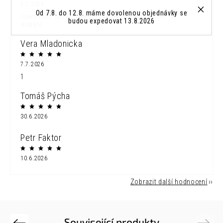
9.7.2026
Od 7.8. do 12.8. máme dovolenou objednávky se
Jsem moc spokojena...náramek krásný a rychle
budou expedovat 13.8.2026
dodání...
Vera Mladonicka
7.7.2026
1
Tomáš Pýcha
30.6.2026
Petr Faktor
10.6.2026
Zobrazit další hodnocení
Související produkty
Previous
Next