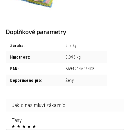
Doplňkové parametry
Záruka
:
2 roky
Hmotnost
:
0.095 kg
EAN
:
8594214696408
Doporučeno pro
:
Ženy
Tany