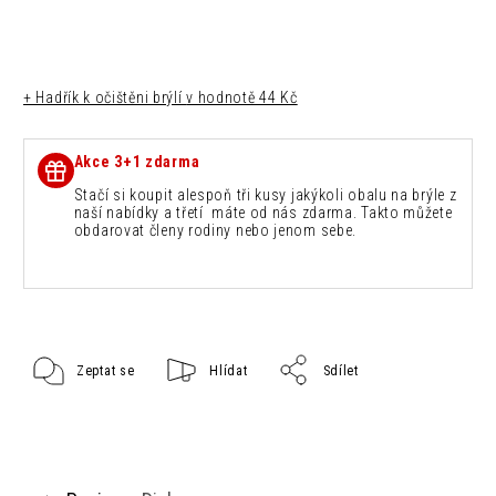
+ Hadřík k očištěni brýlí
v hodnotě 44 Kč
Akce 3+1 zdarma
Stačí si koupit alespoň tři kusy jakýkoli obalu na brýle z
naší nabídky a třetí máte od nás zdarma. Takto můžete
obdarovat členy rodiny nebo jenom sebe.
Zeptat se
Hlídat
Sdílet