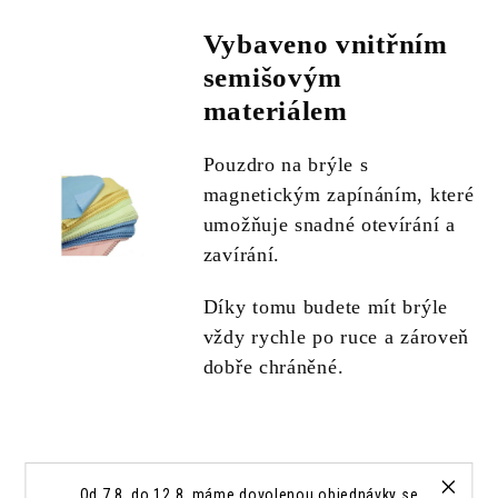
Vybaveno vnitřním
semišovým
materiálem
Pouzdro na brýle s
magnetickým zapínáním, které
umožňuje snadné otevírání a
zavírání.
Díky tomu budete mít brýle
vždy rychle po ruce a zároveň
dobře chráněné.
Od 7.8. do 12.8. máme dovolenou objednávky se