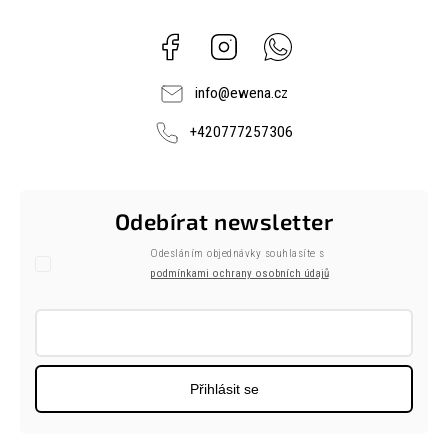
Facebook
Instagram
Whatsapp
info
@
ewena.cz
+420777257306
Odebírat newsletter
Odesláním objednávky souhlasíte s
podmínkami ochrany osobních údajů
Přihlásit se