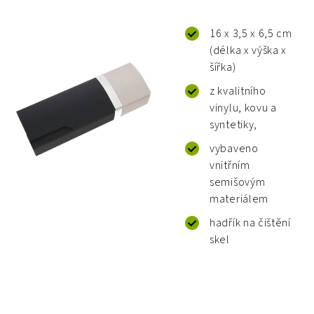
16 x 3,5 x 6,5 cm
(délka x výška x
šířka)
z kvalitního
vinylu, kovu a
syntetiky,
vybaveno
vnitřním
semišovým
materiálem
hadřík na čištění
skel