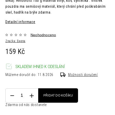
šířka).
Hmotnost
100 g m
ateriál
vinyl, kov, syntetika .
Vnitřek
pouzdra ma semišový materiál, který chrání před poškrabáním
skel, hadřík na brýle zdarma.
Detailní informace
Neohodnoceno
Značka:
Ewena
159 Kč
SKLADEM IHNED K ODESLÁNÍ
Můžeme doručit do:
11.8.2026
Možnosti doručení
PŘIDAT DO KOŠÍKU
Zdarma od nás dostanete