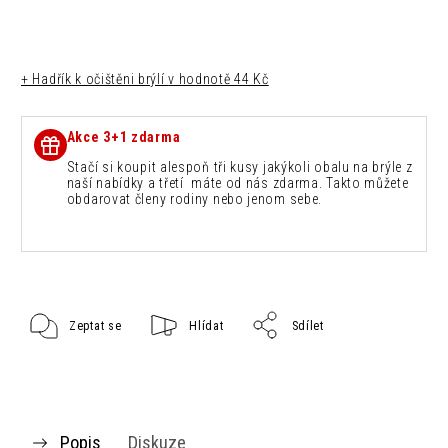
+ Hadřík k očištěni brýlí
v hodnotě 44 Kč
Akce 3+1 zdarma
Stačí si koupit alespoň tři kusy jakýkoli obalu na brýle z
naší nabídky a třetí máte od nás zdarma. Takto můžete
obdarovat členy rodiny nebo jenom sebe.
Zeptat se
Hlídat
Sdílet
Popis
Diskuze