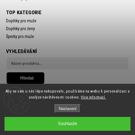
TOP KATEGORIE
Doplňky pro muže
Doplňky pro ženy
Šperky pro muže
VYHLEDÁVÁNÍ
Hledat
Aby se vám u nás lépe nakupovalo, používáme na webu k personalizaci a
analýze návštěvnosti cookies.
Více informací.
Nastavení
Copyright 2026
Ewena.CZ
. Všechna práva vyhrazena.
Souhlasím
Grafický návrh vytvořil a nakódoval
Shoptak.cz