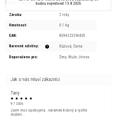
Doplňkové parametry
budou expedovat 13.8.2026
Záruka
:
2 roky
Hmotnost
:
0.1 kg
EAN
:
8594223296835
Barevné odstíny
:
Růžová, Černá
?
Doporučeno pro
:
Ženy, Muže, Unisex
Tany
9.7.2026
Jsem moc spokojena...náramek krásný a rychle
dodání...