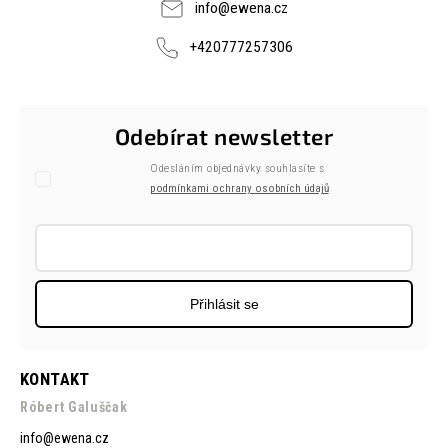
info
@
ewena.cz
+420777257306
Odebírat newsletter
Odesláním objednávky souhlasíte s
podmínkami ochrany osobních údajů
Přihlásit se
KONTAKT
Róbert Galuščak
info
@
ewena.cz