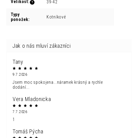
Velikost
:
39-42
?
Typy
Kotníkové
ponožek
:
Tany
9.7.2026
Jsem moc spokojena...náramek krásný a rychle
dodání...
Vera Mladonicka
7.7.2026
1
Tomáš Pýcha