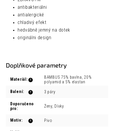
antibakteriálni
antialergické
chladivý efekt
hedvábně jemný na dotek
originálni design
Doplňkové parametry
BAMBUS 75% bavlna, 20%
Materíál
:
?
polyamid a 5% elastan
Balení
:
3 páry
?
Doporučeno
Ženy, Dívky
pro
:
Motiv
:
Pivo
?