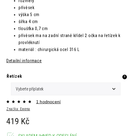
rozměry
přívěsek
výška 5 cm
šířka 4 cm
tloušťka
0,7 cm
přívěsek ma na zadní straně křídel 2 očka na řetízek k
provléknutí
materiál : chirurgická ocel 316 L
Detailní informace
Řetízek
?
1 hodnocení
Značka:
Ewena
419 Kč