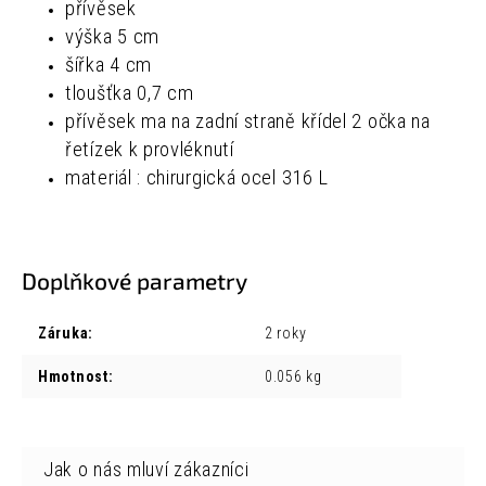
přívěsek
výška 5 cm
šířka 4 cm
tloušťka
0,7 cm
přívěsek ma na zadní straně křídel 2 očka na
řetízek k provléknutí
materiál : chirurgická ocel 316 L
Doplňkové parametry
Záruka
:
2 roky
Hmotnost
:
0.056 kg