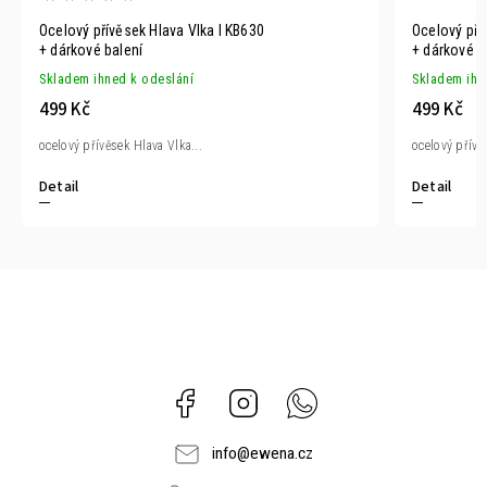
Ocelový přívěsek Hlava Vlka I KB630
Ocelový pří
+ dárkové balení
+ dárkové b
Skladem ihned k odeslání
Skladem ihn
499 Kč
499 Kč
ocelový přívěsek Hlava Vlka...
ocelový přívě
Detail
Detail
Facebook
Instagram
Whatsapp
info
@
ewena.cz