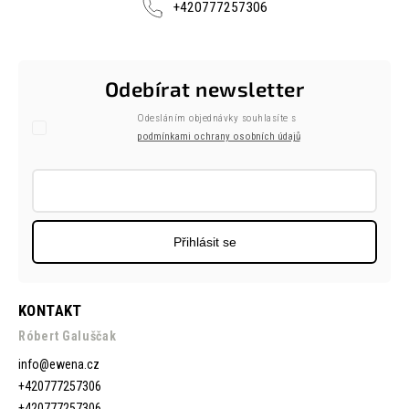
+420777257306
Odebírat newsletter
Odesláním objednávky souhlasíte s
podmínkami ochrany osobních údajů
Přihlásit se
KONTAKT
Róbert Galuščak
info
@
ewena.cz
+420777257306
+420777257306