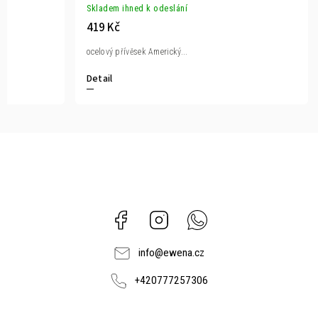
Skladem ihned k odeslání
419 Kč
ocelový přívěsek Americký...
Detail
Facebook
Instagram
Whatsapp
info
@
ewena.cz
+420777257306