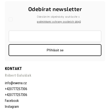
Odebírat newsletter
Odesláním objednávky souhlasíte s
podmínkami ochrany osobních údajů
Přihlásit se
KONTAKT
Róbert Galuščak
info
@
ewena.cz
+420777257306
+420777257306
Facebook
Instagram