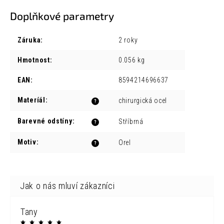
Doplňkové parametry
Záruka
:
2 roky
Hmotnost
:
0.056 kg
EAN
:
8594214696637
Materíál
:
chirurgická ocel
?
Barevné odstíny
:
Stříbrná
?
Motiv
:
Orel
?
Tany