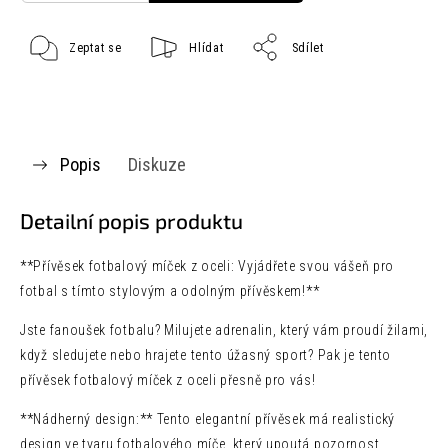
Zeptat se
Hlídat
Sdílet
Popis
Diskuze
Detailní popis produktu
**Přívěsek fotbalový míček z oceli: Vyjádřete svou vášeň pro
fotbal s tímto stylovým a odolným přívěskem!**
Jste fanoušek fotbalu? Milujete adrenalin, který vám proudí žilami,
když sledujete nebo hrajete tento úžasný sport? Pak je tento
přívěsek fotbalový míček z oceli přesně pro vás!
**Nádherný design:** Tento elegantní přívěsek má realistický
design ve tvaru fotbalového míče, který upoutá pozornost