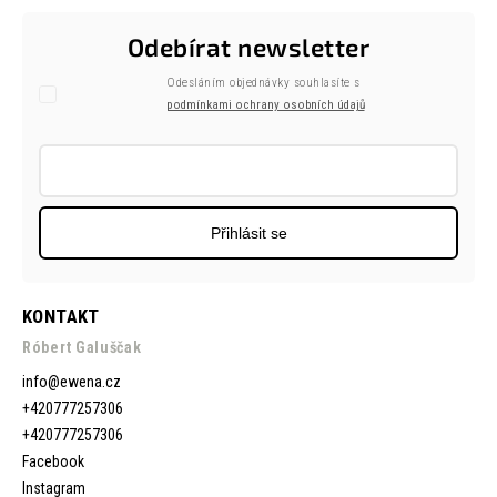
Odebírat newsletter
Odesláním objednávky souhlasíte s
podmínkami ochrany osobních údajů
Přihlásit se
KONTAKT
Róbert Galuščak
info
@
ewena.cz
+420777257306
+420777257306
Facebook
Instagram