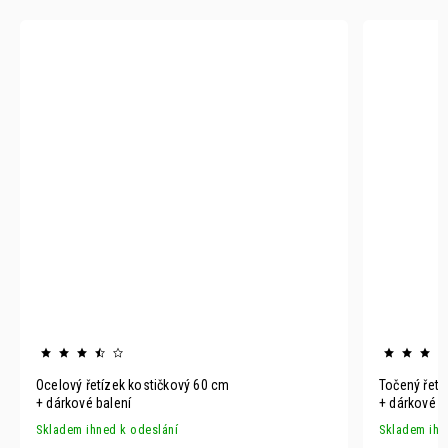
Ocelový řetízek kostičkový 60 cm
Točený řetí
+ dárkové balení
+ dárkové b
Skladem ihned k odeslání
Skladem ihn