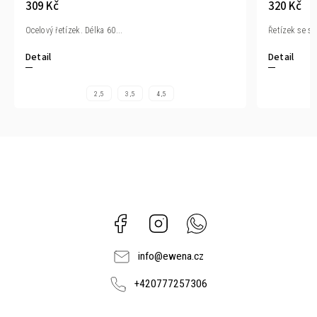
309 Kč
320 Kč
Ocelový řetízek. Délka 60...
Řetízek se sk
Detail
Detail
2,5
3,5
4,5
Facebook
Instagram
Whatsapp
info
@
ewena.cz
+420777257306