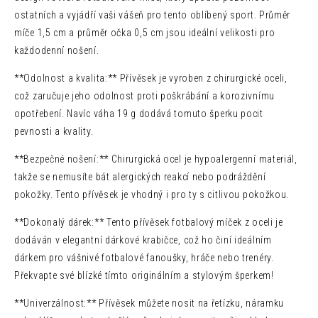
ostatních a vyjádří vaši vášeň pro tento oblíbený sport. Průměr
míče 1,5 cm a průměr očka 0,5 cm jsou ideální velikosti pro
každodenní nošení.
**Odolnost a kvalita:** Přívěsek je vyroben z chirurgické oceli,
což zaručuje jeho odolnost proti poškrábání a korozivnímu
opotřebení. Navíc váha 19 g dodává tomuto šperku pocit
pevnosti a kvality.
**Bezpečné nošení:** Chirurgická ocel je hypoalergenní materiál,
takže se nemusíte bát alergických reakcí nebo podráždění
pokožky. Tento přívěsek je vhodný i pro ty s citlivou pokožkou.
**Dokonalý dárek:** Tento přívěsek fotbalový míček z oceli je
dodáván v elegantní dárkové krabičce, což ho činí ideálním
dárkem pro vášnivé fotbalové fanoušky, hráče nebo trenéry.
Překvapte své blízké tímto originálním a stylovým šperkem!
**Univerzálnost:** Přívěsek můžete nosit na řetízku, náramku