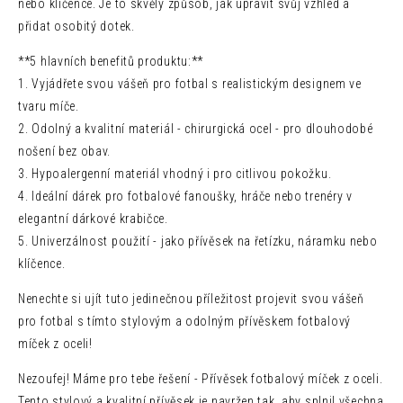
nebo klíčence. Je to skvělý způsob, jak upravit svůj vzhled a
přidat osobitý dotek.
**5 hlavních benefitů produktu:**
1. Vyjádřete svou vášeň pro fotbal s realistickým designem ve
tvaru míče.
2. Odolný a kvalitní materiál - chirurgická ocel - pro dlouhodobé
nošení bez obav.
3. Hypoalergenní materiál vhodný i pro citlivou pokožku.
4. Ideální dárek pro fotbalové fanoušky, hráče nebo trenéry v
elegantní dárkové krabičce.
5. Univerzálnost použití - jako přívěsek na řetízku, náramku nebo
klíčence.
Nenechte si ujít tuto jedinečnou příležitost projevit svou vášeň
pro fotbal s tímto stylovým a odolným přívěskem fotbalový
míček z oceli!
Nezoufej! Máme pro tebe řešení - Přívěsek fotbalový míček z oceli.
Tento stylový a kvalitní přívěsek je navržen tak, aby splnil všechna