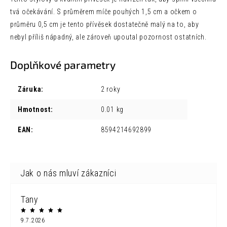
tvá očekávání. S průměrem míče pouhých 1,5 cm a očkem o
průměru 0,5 cm je tento přívěsek dostatečně malý na to, aby
nebyl příliš nápadný, ale zároveň upoutal pozornost ostatních.
Doplňkové parametry
Záruka
:
2 roky
Hmotnost
:
0.01 kg
EAN
:
8594214692899
Tany
9.7.2026