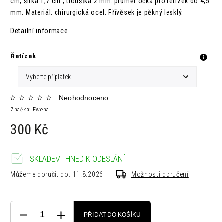
cm, šířka 1,7 cm , tloušťka 2 mm, průměr očka pro řetízek do 4,5
mm. Materiál: chirurgická ocel. Přívěsek je pěkný lesklý.
Detailní informace
Řetízek
?
Neohodnoceno
Značka:
Ewena
300 Kč
SKLADEM IHNED K ODESLÁNÍ
Můžeme doručit do:
11.8.2026
Možnosti doručení
PŘIDAT DO KOŠÍKU