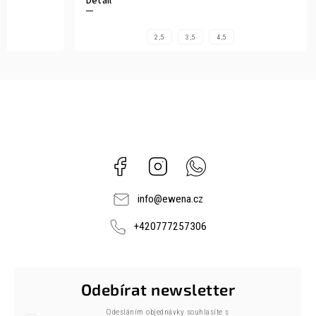
Detail
2,5
3,5
4,5
Facebook
Instagram
Whatsapp
info
@
ewena.cz
+420777257306
Odebírat newsletter
Odesláním objednávky souhlasíte s