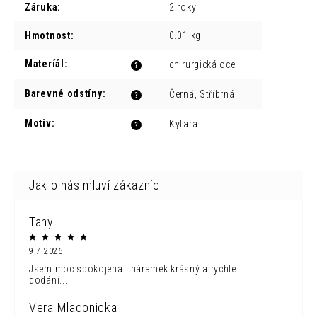
Záruka
:
2 roky
Hmotnost
:
0.01 kg
Materíál
:
chirurgická ocel
?
Barevné odstíny
:
Černá, Stříbrná
?
Motiv
:
Kytara
?
Tany
9.7.2026
Jsem moc spokojena...náramek krásný a rychle
dodání...
Vera Mladonicka