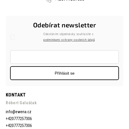
Odebírat newsletter
Odesláním objednávky souhlasíte s
podmínkami ochrany osobních údajů
Přihlásit se
KONTAKT
Róbert Galuščak
info
@
ewena.cz
+420777257306
+420777257306