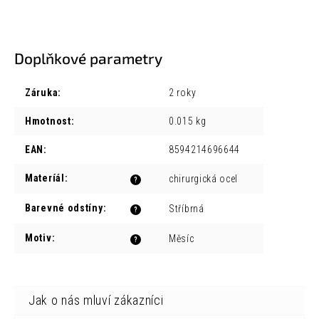
Doplňkové parametry
Záruka
:
2 roky
Hmotnost
:
0.015 kg
EAN
:
8594214696644
Materíál
:
chirurgická ocel
?
Barevné odstíny
:
Stříbrná
?
Motiv
:
Měsíc
?