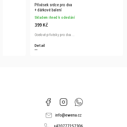
Přívěsek srdce pro dva
+ dárkové balení
Skladem ihned k odeslání
399 Kč
Ocelové přívěsky pro dva....
Detail
Facebook
Instagram
Whatsapp
info
@
ewena.cz
+420777257306