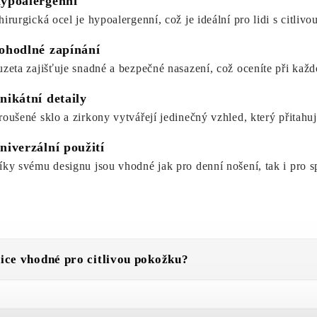
ypoalergenní
hirurgická ocel je hypoalergenní, což je ideální pro lidi s citliv
ohodlné zapínání
uzeta zajišťuje snadné a bezpečné nasazení, což oceníte při kaž
nikátní detaily
roušené sklo a zirkony vytvářejí jedinečný vzhled, který přitahu
niverzální použití
íky svému designu jsou vhodné jak pro denní nošení, tak i pro spe
ice vhodné pro citlivou pokožku?