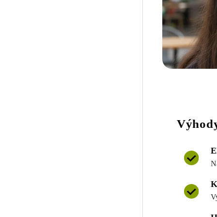
Výhody
E
N
K
V