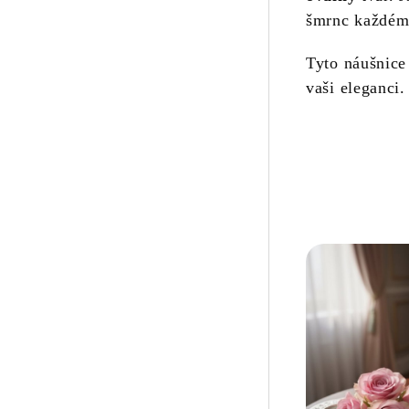
šmrnc každému
Tyto náušnic
vaši eleganci