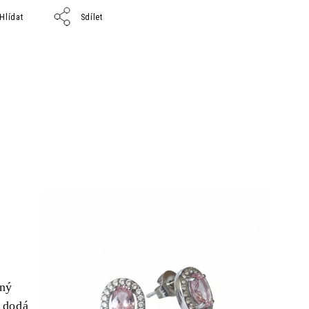
Hlídat
Sdílet
rný
 dodá