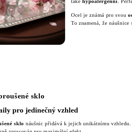
také
hypoalergenní
. Perf
Ocel je známá pro svou
o
To znamená, že náušnice s
broušené sklo
ily pro jedinečný vzhled
ušené sklo
náušnic přidává k jejich unikátnímu vzhledu
izně zpracován pro maximální efekt.