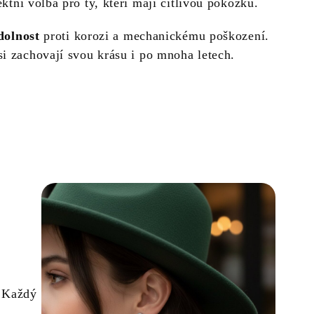
ektní volba pro ty, kteří mají citlivou pokožku.
dolnost
proti korozi a mechanickému poškození.
i zachovají svou krásu i po mnoha letech.
. Každý