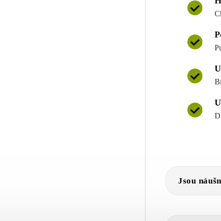
H
C
P
P
U
B
U
D
Jsou náušn