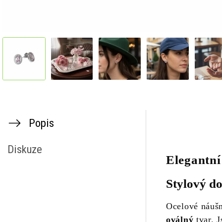
Popis
Diskuze
Elegantní
Stylový d
Ocelové náuš
oválný
tvar. J