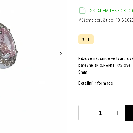
SKLADEM IHNED K OD
Můžeme doručit do:
10.8.202
3 + 1
R
ůžové
náušnice ve tvaru ová
barevné sklo.Pěkné, stylové,
9mm.
Detailní informace