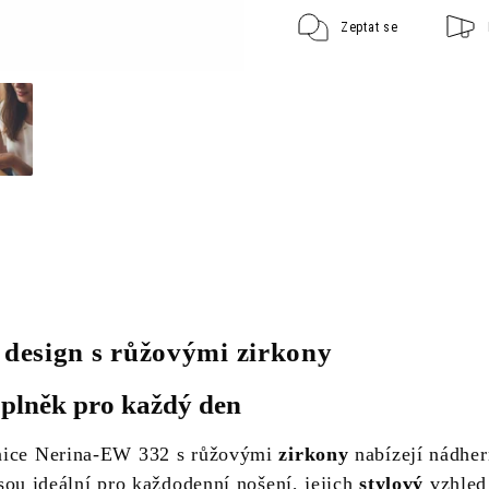
Zeptat se
 design s růžovými zirkony
oplněk pro každý den
nice Nerina-EW 332 s růžovými
zirkony
nabízejí nádhe
sou ideální pro každodenní nošení, jejich
stylový
vzhled