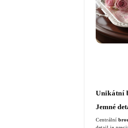
Unikátní 
Jemné deta
Centrální
bro
detail je prec