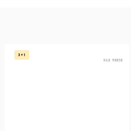
3 + 1
Kód:
98858