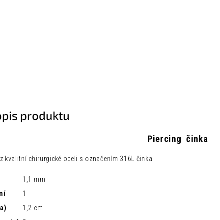
opis produktu
Piercing činka
z kvalitní chirurgické oceli s označením 316L činka
1,1 mm
ní
1
a)
1,2 cm