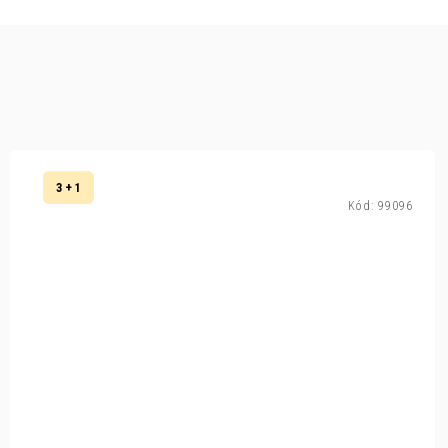
3 + 1
Kód:
99096