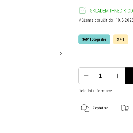
SKLADEM IHNED K OD
Můžeme doručit do:
10.8.202
360° fotografie
3 + 1
Detailní informace
Zeptat se