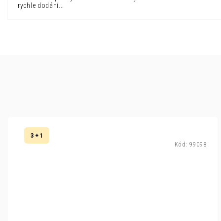
rychle dodání...
3 + 1
Kód:
99098