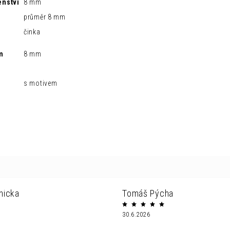
enství
8 mm
průměr 8 mm
činka
m
8 mm
s motivem
nicka
Tomáš Pýcha
30.6.2026