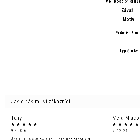
Velikost přísluš
Závaži
Motiv
Průměr 8 m
Typ činky
Tany
Vera Mlado
9.7.2026
7.7.2026
Jsem moc spokojena...náramek krásný a
1