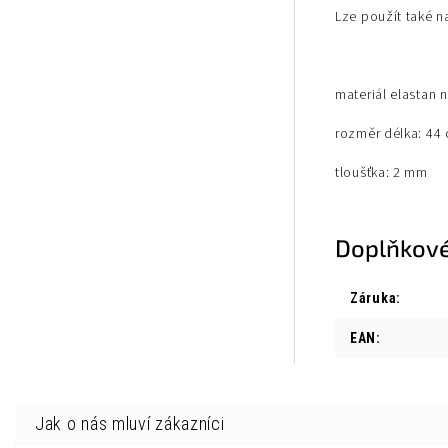
Lze použít také na
materiál elastan 
rozměr d
élka: 44
tloušťka: 2 mm
Doplňkové
Záruka
:
EAN
: