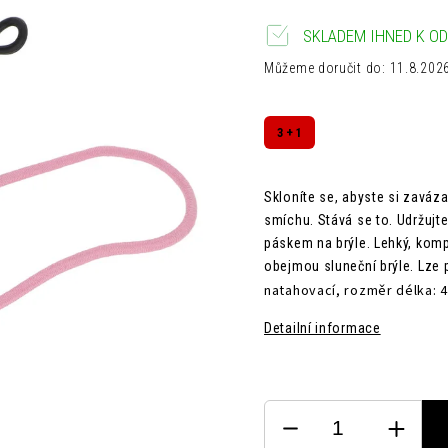
SKLADEM IHNED K OD
Můžeme doručit do:
11.8.202
3 + 1
Skloníte se, abyste si zaváza
smíchu. Stává se to. Udržujt
páskem na brýle. Lehký, komp
obejmou sluneční brýle. Lze p
natahovací,
rozměr d
élka: 
Detailní informace