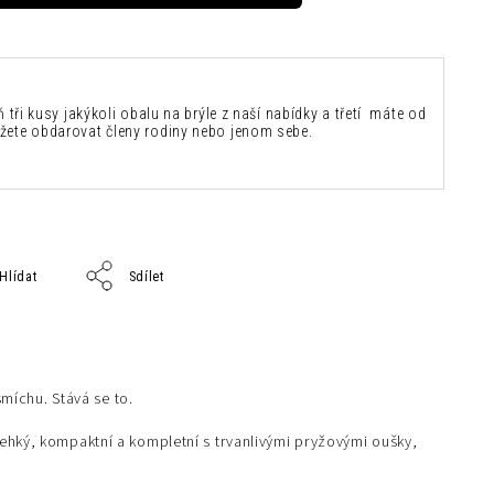
ň tři kusy jakýkoli obalu na brýle z naší nabídky a třetí máte od
žete obdarovat členy rodiny nebo jenom sebe.
Hlídat
Sdílet
smíchu. Stává se to.
ehký, kompaktní a kompletní s trvanlivými pryžovými oušky,