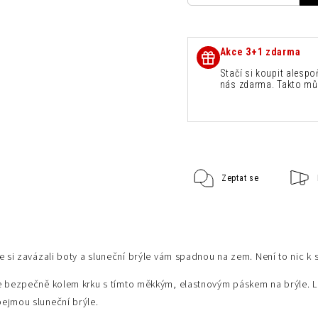
Akce 3+1 zdarma
Stačí si koupit alespo
nás zdarma. Takto mů
Zeptat se
te si zavázali boty a sluneční brýle vám spadnou na zem. Není to nic k 
e bezpečně kolem krku s tímto měkkým, elastnovým páskem na brýle. L
ejmou sluneční brýle.