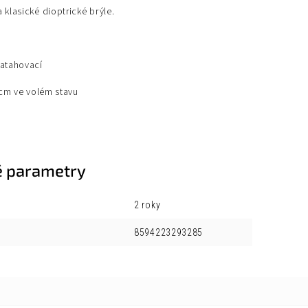
 klasické dioptrické brýle.
natahovací
 cm ve volém stavu
 parametry
2 roky
8594223293285