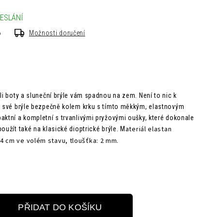
ESLÁNÍ
6
Možnosti doručení
li boty a sluneční brýle vám spadnou na zem. Není to nic k
e své brýle bezpečně kolem krku s tímto měkkým, elastnovým
aktní a kompletní s trvanlivými pryžovými oušky, které dokonale
ateriál elastan
oužít také na klasické dioptrické brýle. M
44 cm ve volém stavu,
tloušťka: 2 mm.
PŘIDAT DO KOŠÍKU