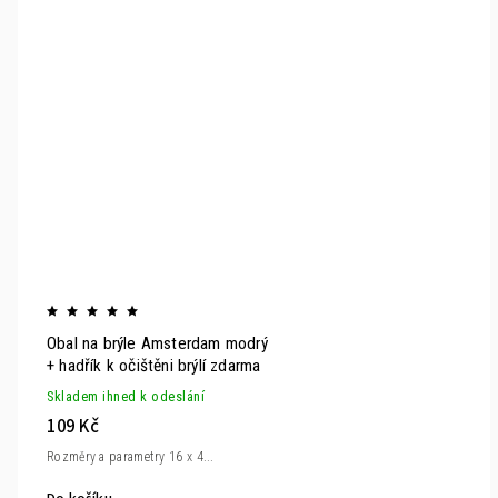
Obal na brýle Amsterdam modrý
+ hadřík k očištěni brýlí zdarma
Skladem ihned k odeslání
109 Kč
Rozměry a parametry 16 x 4...