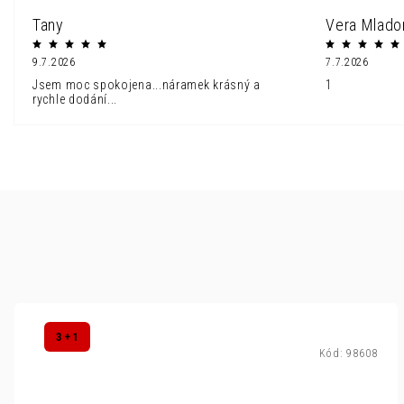
Tany
Vera Mlado
9.7.2026
7.7.2026
Jsem moc spokojena...náramek krásný a
1
rychle dodání...
3 + 1
Kód:
98608