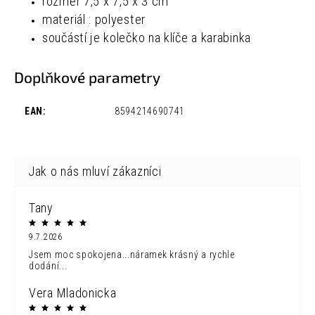
rozměr 7,5
x 7,5 x 3 cm
materiál : polyester
součástí je kolečko na klíče a karabinka
Doplňkové parametry
EAN
:
8594214690741
Tany
9.7.2026
Jsem moc spokojena...náramek krásný a rychle
dodání...
Vera Mladonicka