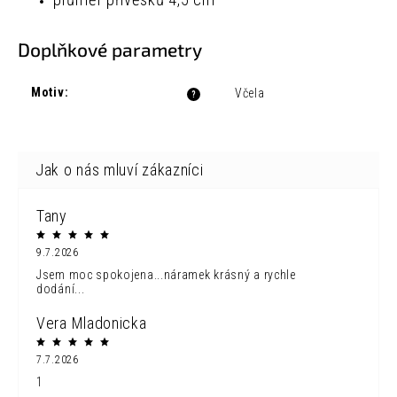
průměr přívěsků 4,5 cm
Doplňkové parametry
Motiv
:
Včela
?
Tany
9.7.2026
Jsem moc spokojena...náramek krásný a rychle
dodání...
Vera Mladonicka
7.7.2026
1