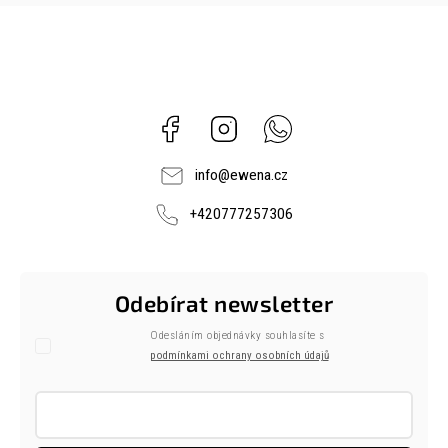
Facebook
Instagram
Whatsapp
info
@
ewena.cz
+420777257306
Odebírat newsletter
Odesláním objednávky souhlasíte s
podmínkami ochrany osobních údajů